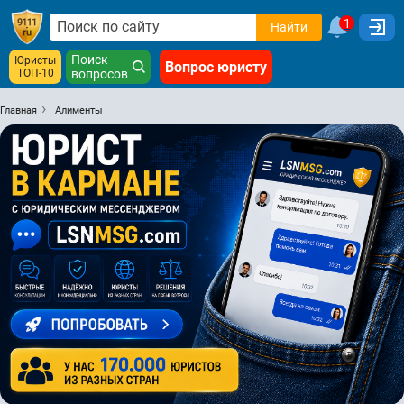
1
Найти
Поиск
Юристы
Вопрос юристу
ТОП-10
вопросов
Главная
Алименты