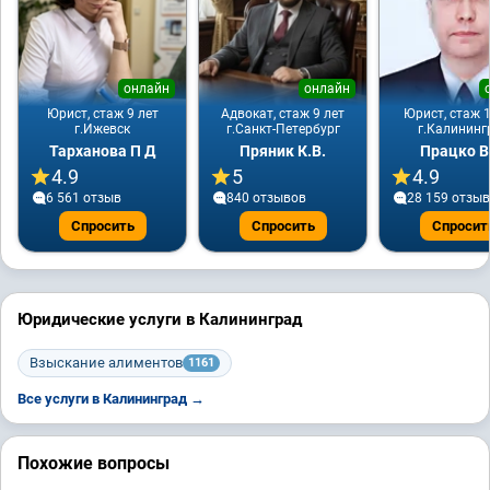
онлайн
онлайн
Юрист, стаж 9 лет
Адвокат, стаж 9 лет
Юрист, стаж 1
г.Ижевск
г.Санкт-Петербург
г.Калининг
Тарханова П Д
Пряник К.В.
Працко В
4.9
5
4.9
6 561 отзыв
840 отзывов
28 159 отзы
Спросить
Спросить
Спросит
Юридические услуги в Калининград
Взыскание алиментов
1161
Все услуги в Калининград →
Похожие вопросы