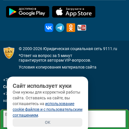
© 2000-2026
Юридическая социальная сеть 9111.ru
*Ответ на вопрос за 5 минут
гарантируется авторам VIP-вопросов.
Условия копирования материалов сайта
+7 (800) 505-91-11
Сайт использует куки
Санкт-Петербург
Они нужны для корректной работы
+7 (812) 336-92-64
сайта. Оставаясь на сайте, вы
наб. р. Фонтанки, д. 59
соглашаетесь на
использование
cookie файлов и с пользовательским
соглашением
.
OK