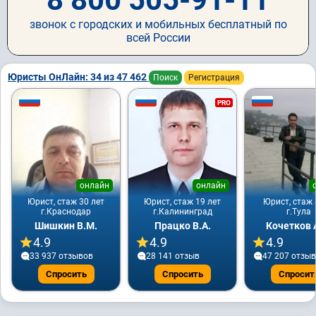
звонок с городских и мобильных бесплатный по
всей России
Юристы ОнЛайн: 34 из 47 462
Поиск
Регистрация
PRO
онлайн
онлайн
Юрист, стаж 30 лет
Юрист, стаж 19 лет
Юрист, стаж 
г.Краснодар
г.Калининград
г.Тула
Шишкин В.М.
Працко В.А.
Кочетков 
4.9
4.9
4.9
33 937 отзывов
28 141 отзыв
47 207 отзы
Спросить
Спросить
Спросит