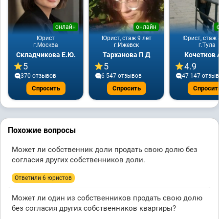
онлайн
онлайн
Юрист
Юрист, стаж 9 лет
Юрист, стаж 
г.Москва
г.Ижевск
г.Тула
Складчикова Е.Ю.
Тарханова П Д
Кочетков 
5
5
4.9
370 отзывов
6 547 отзывов
47 147 отзы
Спросить
Спросить
Спросит
Похожие вопросы
Может ли собственник доли продать свою долю без
согласия других собственников доли.
Ответили 6 юристов
Может ли один из собственников продать свою долю
без согласия других собственников квартиры?