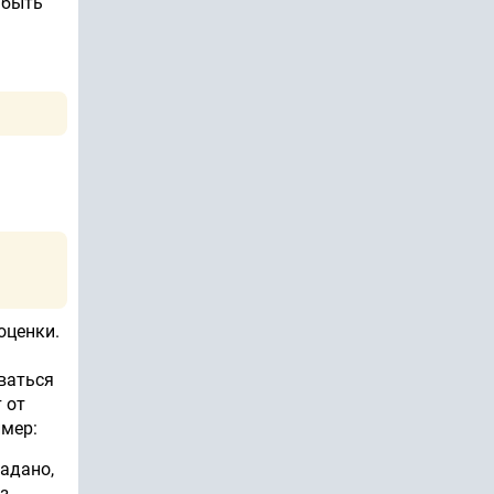
 быть
оценки.
ваться
 от
имер:
адано,
з