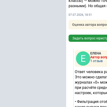
классы) — можно точ
разными). Но общая 
07.07.2026, 18:51
Оценка автора вопро
Задать вопрос юрист
ЕЛЕНА
Автор воп
1 отзыв
Ответ человека р
Это можно сделат
журналах «0» мож
при расчёте сред
настроек, которы
• Фильтрация ото
какие оценки пок