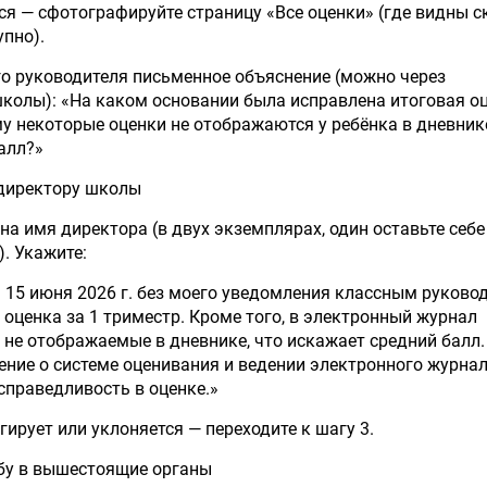
ся — сфотографируйте страницу «Все оценки» (где видны 
упно).
го руководителя письменное объяснение (можно через
колы): «На каком основании была исправлена итоговая оц
му некоторые оценки не отображаются у ребёнка в дневнике
алл?»
 директору школы
а имя директора (в двух экземплярах, один оставьте себе
. Укажите:
 15 июня 2026 г. без моего уведомления классным руково
 оценка за 1 триместр. Кроме того, в электронный журнал
", не отображаемые в дневнике, что искажает средний балл
ние о системе оценивания и ведении электронного журнал
справедливость в оценке.»
гирует или уклоняется — переходите к шагу 3.
обу в вышестоящие органы