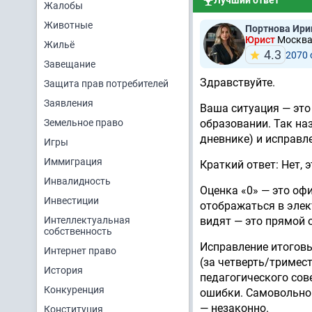
Лучший ответ
Жалобы
Животные
Портнова Ири
Юрист
Москва,
Жильё
4.3
2070
Завещание
Здравствуйте.
Защита прав потребителей
Заявления
Ваша ситуация — это
Земельное право
образовании. Так на
дневнике) и исправл
Игры
Иммиграция
Краткий ответ: Нет, 
Инвалидность
Оценка «0» — это офи
Инвестиции
отображаться в элект
Интеллектуальная
видят — это прямой 
собственность
Исправление итоговы
Интернет право
(за четверть/тримес
История
педагогического сов
Конкуренция
ошибки. Самовольно 
— незаконно.
Конституция