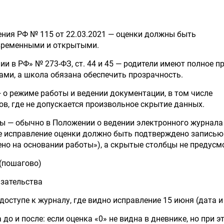
ния РФ № 115 от 22.03.2021 — оценки должны быть
временными и открытыми.
ии в РФ» № 273-ФЗ, ст. 44 и 45 — родители имеют полное п
ами, а школа обязана обеспечить прозрачность.
— о режиме работы и ведении документации, в том числе
в, где не допускается произвольное скрытие данных.
ы — обычно в Положении о ведении электронного журнала
е исправление оценки должно быть подтверждено записью
ено на основании работы»), а скрытые столбцы не предусм
 (пошагово)
азательства
оступе к журналу, где видно исправление 15 июня (дата и
о и после: если оценка «0» не видна в дневнике, но при э