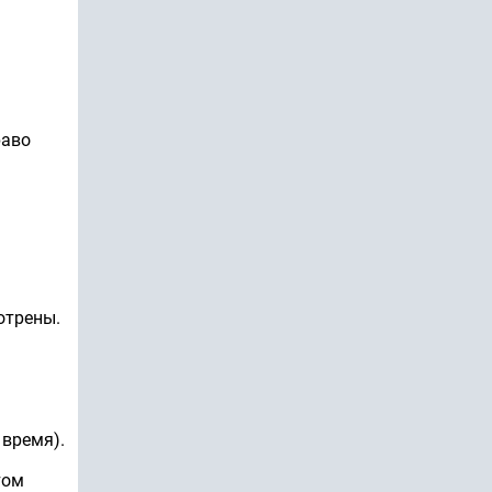
раво
отрены.
 время).
том