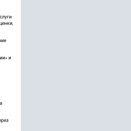
слуги
ценки,
ние
ии» и
а
ерез