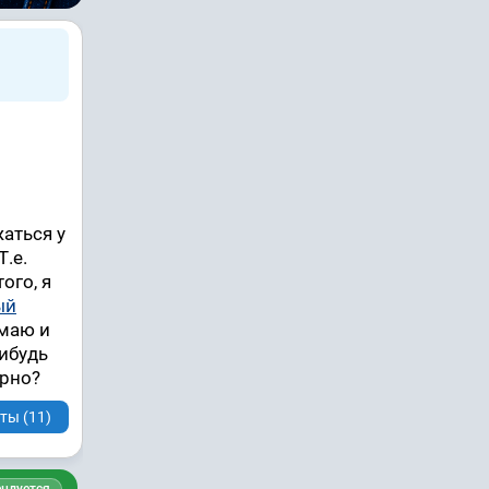
?
жаться у
Т.е.
ого, я
ый
имаю и
нибудь
ерно?
ты (11)