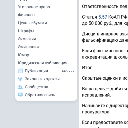
Ответственность пед
Уголовное право
Финансы
Статья
5.57
КоАП РФ 
Ценные бумаги
до 50 000 руб., для 
Штрафы
Дисциплинарное взыс
Экология
фальсификацию дан
Эмиграция
Если факт массового
Юмор
аккредитации школы 
Юридическая публикация
Итог
Публикации
1 446 727
Скрытые оценки и ис
Законы и кодексы
Сообщества
Ваша цель — добитьс
исправлений.
Обратная связь
Начинайте с директо
прокуратура.
Если предоставите к