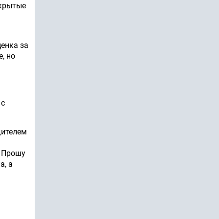
скрытые
енка за
, но
 с
дителем
. Прошу
а, а