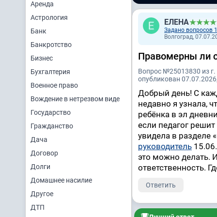
Аренда
Астрология
ЕЛЕНА
Задано вопросов 
Банк
Волгоград, 07.07.2
Банкротство
Правомерны ли с
Бизнес
Вопрос №25013830 из г.
Бухгалтерия
опубликован 07.07.2026,
Военное право
Добрый день! С ка
Вождение в нетрезвом виде
недавно я узнала, ч
Государство
ребёнка в эл дневни
если педагог решит с
Гражданство
увидела в разделе «
Дача
руководитель
15.06.
Договор
это можно делать. И
Долги
ответственность. Г
Домашнее насилие
Ответить
Другое
ДТП