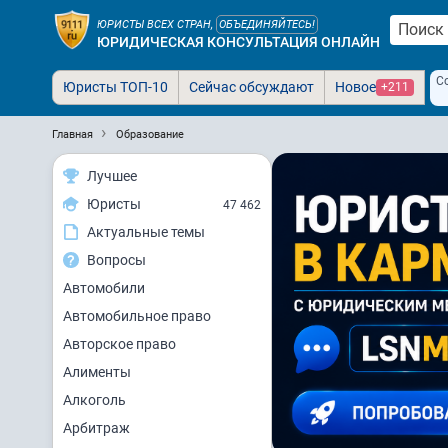
ЮРИСТЫ ВСЕХ СТРАН,
ОБЪЕДИНЯЙТЕСЬ!
ЮРИДИЧЕСКАЯ КОНСУЛЬТАЦИЯ ОНЛАЙН
С
Юристы ТОП-10
Сейчас обсуждают
Новое
+211
Главная
Образование
Лучшее
Юристы
47 462
Актуальные темы
Вопросы
Автомобили
Автомобильное право
Авторское право
Алименты
Алкоголь
Арбитраж