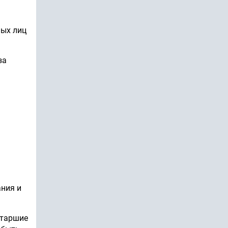
ных лиц
за
ания и
старшие