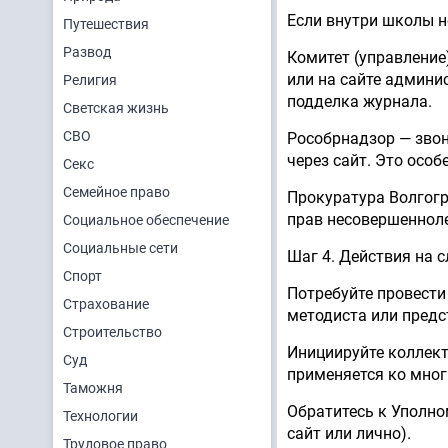
Если внутри школы н
Путешествия
Развод
Комитет (управление)
или на сайте админи
Религия
подделка журнала.
Светская жизнь
СВО
Рособрнадзор — звон
через сайт. Это осо
Секс
Семейное право
Прокуратура Волгогр
прав несовершенноле
Социальное обеспечение
Социальные сети
Шаг 4. Действия на с
Спорт
Потребуйте провести
Страхование
методиста или предс
Строительство
Инициируйте коллект
Суд
применяется ко мног
Таможня
Обратитесь к Уполно
Технологии
сайт или лично).
Трудовое право