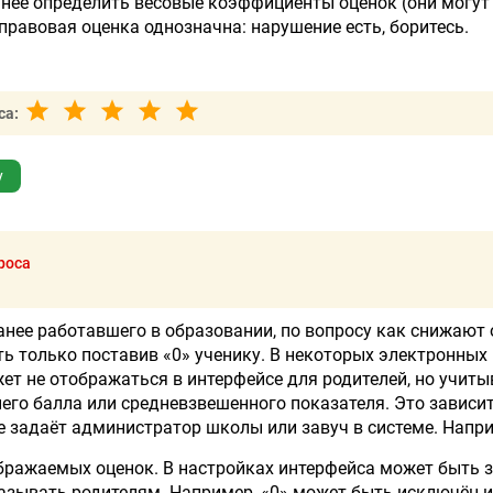
нее определить весовые коэффициенты оценок (они могут
правовая оценка однозначна: нарушение есть, боритесь.
са:
у
роса
анее работавшего в образовании, по вопросу как снижают 
ь только поставив «0» ученику. В некоторых электронных
ет не отображаться в интерфейсе для родителей, но учиты
него балла или средневзвешенного показателя. Это зависит
е задаёт администратор школы или завуч в системе. Напр
бражаемых оценок. В настройках интерфейса может быть з
азывать родителям. Например, «0» может быть исключён и