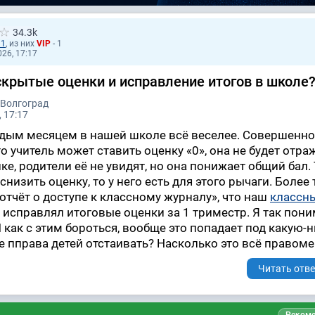
34.3k
11
, из них
VIP
- 1
026, 17:17
крытые оценки и исправление итогов в школе
 Волгоград
 17:17
ждым месяцем в нашей школе всё веселее. Совершенно
то учитель может ставить оценку «0», она не будет отра
ке, родители её не увидят, но она понижает общий бал. 
низить оценку, то у него есть для этого рычаги. Более т
отчёт о доступе к классному журналу», что наш
классн
 исправлял итоговые оценки за 1 триместр. Я так пон
 как с этим бороться, вообще это попадает под какую-
де пправа детей отстаивать? Насколько это всё правом
Читать отве