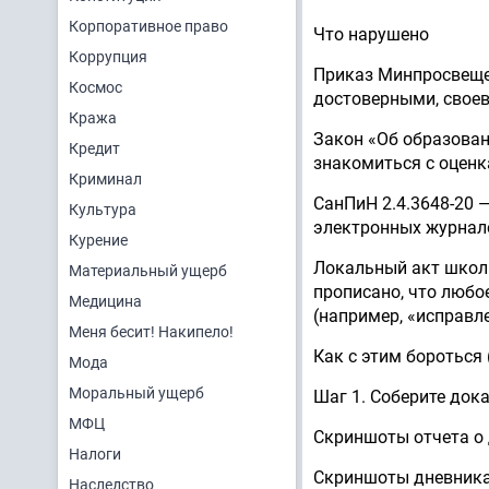
Корпоративное право
Что нарушено
Коррупция
Приказ Минпросвеще
Космос
достоверными, свое
Кража
Закон «Об образован
Кредит
знакомиться с оценк
Криминал
СанПиН 2.4.3648-20 
Культура
электронных журнало
Курение
Локальный акт школ
Материальный ущерб
прописано, что любо
Медицина
(например, «исправл
Меня бесит! Накипело!
Как с этим бороться
Мода
Моральный ущерб
Шаг 1. Соберите док
МФЦ
Скриншоты отчета о д
Налоги
Скриншоты дневника д
Наследство