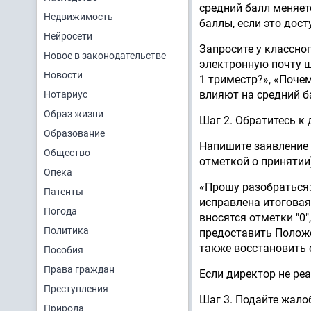
средний балл меняет
Недвижимость
баллы, если это дост
Нейросети
Запросите у классно
Новое в законодательстве
электронную почту ш
Новости
1 триместр?», «Поче
влияют на средний б
Нотариус
Образ жизни
Шаг 2. Обратитесь к
Образование
Напишите заявление н
Общество
отметкой о принятии)
Опека
«Прошу разобраться:
Патенты
исправлена итоговая
Погода
вносятся отметки "0
Политика
предоставить Положе
также восстановить 
Пособия
Права граждан
Если директор не реа
Преступления
Шаг 3. Подайте жал
Природа