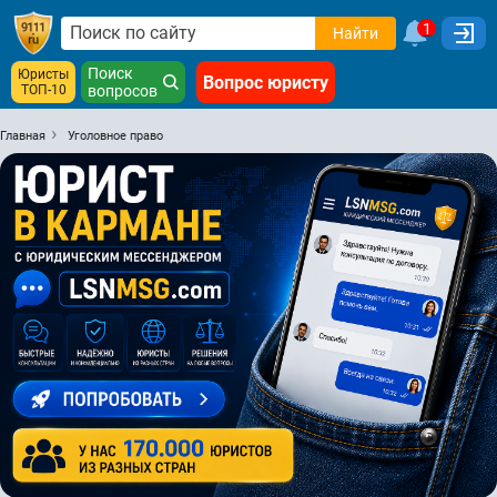
1
Найти
Поиск
Юристы
Вопрос юристу
ТОП-10
вопросов
Главная
Уголовное право