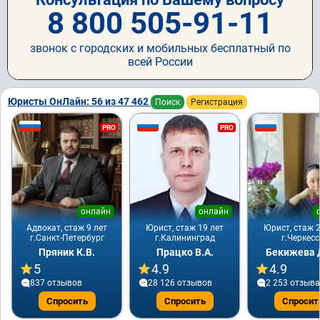
8 800 505-91-11
звонок с городских и мобильных бесплатный по
всей России
Юристы ОнЛайн: 56 из 47 462
Поиск
Регистрация
PRO
PRO
онлайн
онлайн
Адвокат, стаж 9 лет
Юрист, стаж 19 лет
Юрист, стаж 2
г.Санкт-Петербург
г.Калининград
г.Черкесс
Пряник К.В.
Працко В.А.
Бекижева Д
5
4.9
4.9
837 отзывов
28 126 отзывов
2 253 отзывa
Спросить
Спросить
Спросит