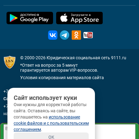
© 2000-2026
Юридическая социальная сеть 9111.ru
*Ответ на вопрос за 5 минут
гарантируется авторам VIP-вопросов.
Условия копирования материалов сайта
+7 (800) 505-91-11
Сайт использует куки
Санкт-Петербург
Они нужны для корректной работы
+7 (812) 336-92-64
сайта. Оставаясь на сайте, вы
наб. р. Фонтанки, д. 59
соглашаетесь на
использование
cookie файлов и с пользовательским
соглашением
.
OK