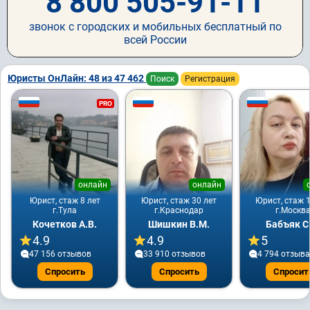
8 800 505-91-11
звонок с городских и мобильных бесплатный по
всей России
Юристы ОнЛайн: 48 из 47 462
Поиск
Регистрация
PRO
онлайн
онлайн
Юрист, стаж 8 лет
Юрист, стаж 30 лет
Юрист, стаж 1
г.Тула
г.Краснодар
г.Москв
Кочетков А.В.
Шишкин В.М.
Бабъяк С
4.9
4.9
5
47 156 отзывов
33 910 отзывов
4 794 отзывa
Спросить
Спросить
Спросит