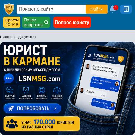
1
Найти
Поиск
Юристы
Вопрос юристу
ТОП-10
вопросов
Главная
Документы