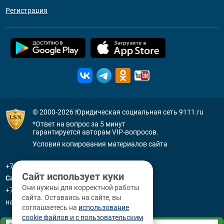
Регистрация
© 2000-2026
Юридическая социальная сеть 9111.ru
*Ответ на вопрос за 5 минут
гарантируется авторам VIP-вопросов.
Условия копирования материалов сайта
+7 (800) 505-91-11
Сайт использует куки
Санкт-Петербург
Они нужны для корректной работы
+7 (812) 336-92-64
сайта. Оставаясь на сайте, вы
наб. р. Фонтанки, д. 59
соглашаетесь на
использование
cookie файлов и с пользовательским