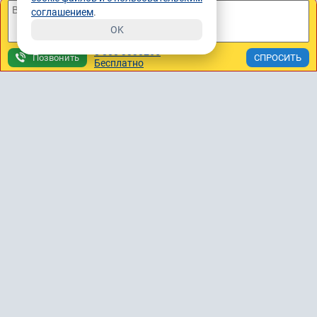
А в точку Б, доктор просто смотрит и назначает
соглашением
.
лечение, юрист просто подаёт иск и ходит в дело до его
OK
окончания.
8 800 3330265
Позвонить
Бесплатно
08.07.2026, 14:18
Спросить юриста
Похожие темы:
Мошенничество что делать
Прошу помочь разобраться
Мошенничество юристов
Консультация по Вашему вопросу
8 800 505-91-11
звонок с городских и мобильных бесплатный по