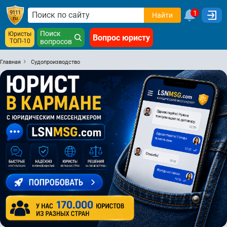
1
Найти
Поиск
Юристы
Вопрос юристу
ТОП-10
вопросов
Главная
Судопроизводство