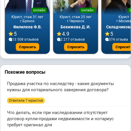
онлайн
онлайн
Юрист, стаж 31 лет
Юрист, стаж 25 лет
Юрист
г.Брянск
г.Черкесск
г.Москв
Филилеев Ф.В.
Бекижева Д. И.
Складчикова
5
4.9
5
13 508 отзывов
2 217 отзывов
374 отзывa
Спросить
Спросить
Спросит
Похожие вопросы
Продажа участка по наследству - какие документы
нужны для нотариального заверения договора?
Ответили 7 юристов
Что делать, если при наследовании отсутствует
договор купли-продажи недвижимости и нотариус
требует оригинал для