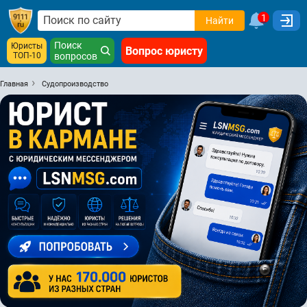
1
Найти
Поиск
Юристы
Вопрос юристу
ТОП-10
вопросов
Главная
Судопроизводство