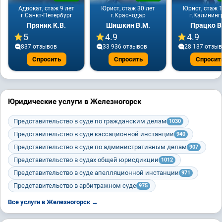
Адвокат, стаж 9 лет
Юрист, стаж 30 лет
Юрист, стаж 1
г.Санкт-Петербург
г.Краснодар
г.Калининг
Пряник К.В.
Шишкин В.М.
Працко В
5
4.9
4.9
837 отзывов
33 936 отзывов
28 137 отзы
Спросить
Спросить
Спросит
Юридические услуги в Железногорск
Представительство в суде по гражданским делам
1030
Представительство в суде кассационной инстанции
940
Представительство в суде по административным делам
907
Представительство в судах общей юрисдикции
1012
Представительство в суде апелляционной инстанции
971
Представительство в арбитражном суде
975
Все услуги в Железногорск →