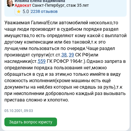
Ильина Елена Вадимовна
Адвокат
Санкт-Петербург, стаж 35 лет
5.0
2238 отзывов
Уважаемая Галина!Если автомобилей несколько,то
чаще люди производят в судебном порядке раздел
имущества,то есть определяют кому какой с выплатой
другому компенсации или без таковой,т.к это
лучше,чем пользоваться по очереди.Чаще раздел
производят супруги(ст.ст.
38
,
39
СК РФ)или
наследники(ст.
559
ГК РСФСР 1964г.).Однако запрета в
определении порядка пользования нет,можно
обращаться в суд и за этим,но только имейте в виду
сложность исполнения(кроме машины есть ещё
документы на неё,без которых не сядешь за руль),т.к
при неисполнении добровольно каждый раз вызывать
пристава сложно и хлопотно.
05.10.2001, 09:03
Задать вопрос юристу