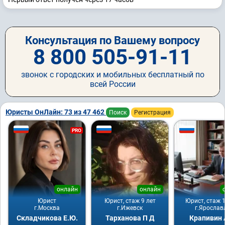
Консультация по Вашему вопросу
8 800 505-91-11
звонок с городских и мобильных бесплатный по
всей России
Юристы ОнЛайн: 73 из 47 462
Поиск
Регистрация
PRO
онлайн
онлайн
Юрист
Юрист, стаж 9 лет
Юрист, стаж 1
г.Москва
г.Ижевск
г.Ярослав
Складчикова Е.Ю.
Тарханова П Д
Крапивин 