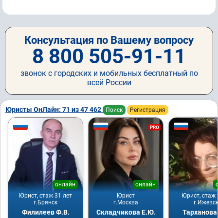
Консультация по Вашему вопросу
8 800 505-91-11
звонок с городских и мобильных бесплатный по
всей России
Юристы ОнЛайн: 71 из 47 462
Поиск
Регистрация
PRO
онлайн
онлайн
Юрист, стаж 31 лет
Юрист
Юрист, стаж 
г.Брянск
г.Москва
г.Ижевс
Филилеев Ф.В.
Складчикова Е.Ю.
Тарханова