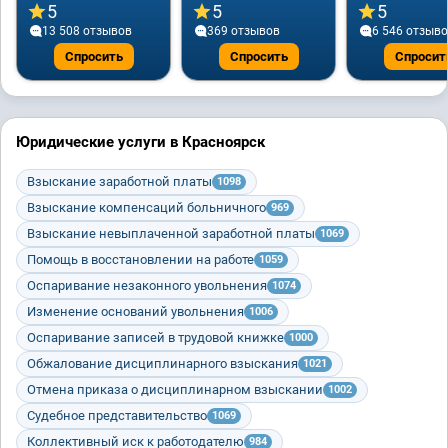
5
5
5
13 508 отзывов
369 отзывов
6 546 отзыв
Спросить
Спросить
Спросит
Юридические услуги в Красноярск
Взыскание заработной платы
1098
Взыскание компенсаций больничного
969
Взыскание невыплаченной заработной платы
1069
Помощь в восстановлении на работе
1059
Оспаривание незаконного увольнения
1074
Изменение оснований увольнения
1006
Оспаривание записей в трудовой книжке
1000
Обжалование дисциплинарного взыскания
1021
Отмена приказа о дисциплинарном взыскании
1002
Судебное представительство
1069
Коллективный иск к работодателю
984