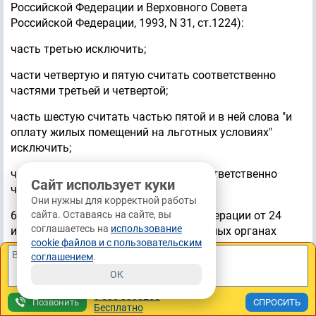
Российской Федерации и Верховного Совета
Российской Федерации, 1993, N 31, ст.1224):
часть третью исключить;
части четвертую и пятую считать соответственно
частями третьей и четвертой;
часть шестую считать частью пятой и в ней слова "и
оплату жилых помещений на льготных условиях"
исключить;
части седьмую - девятую считать соответственно
Сайт использует куки
частями шестой - восьмой.
Они нужны для корректной работы
сайта. Оставаясь на сайте, вы
6. В статье 17 Закона Российской Федерации от 24
соглашаетесь на
использование
июня 1993 года N 5238-1 "О федеральных органах
cookie файлов и с пользовательским
налоговой полиции" (Ведомости Съезда народных
соглашением
.
депутатов Российской Федерации и Верховного Совета
OK
Российской Федерации, 1993, N 29, ст.1114; Собрание
законодательства Российской Федерации, 1995, N 51,
8 800 3330265
Позвонить
Бесплатно
ст.4973):