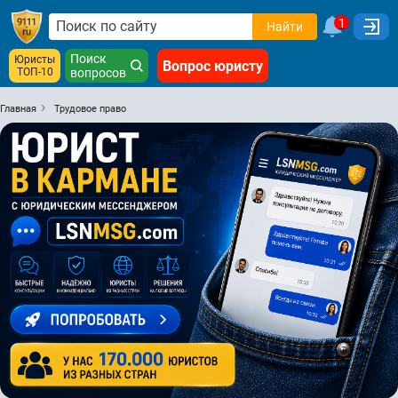
1
Найти
Поиск
Юристы
Вопрос юристу
ТОП-10
вопросов
Главная
Трудовое право