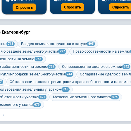
24 411 отзывов
Спросить
Спросить
Спросить
 Екатеринбург
стка
Раздел земельного участка в натуре
713
695
я о разделе земельного участка
Право собственности на землю
727
венности на землю
743
е собственности на землю
Сопровождение сделок с землей
761
742
купли-продажи земельного участка
Оспаривание сделок с зем
744
Обжалование отказа в регистрации права собственности на земл
7
пользования земельным участком
715
й стоимости участка
Межевание земельного участка
691
674
емельного участка
676
г →