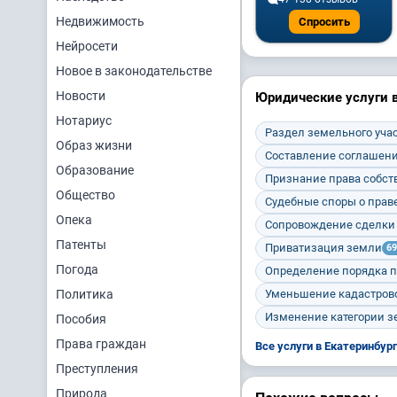
Недвижимость
Спросить
Нейросети
Новое в законодательстве
Новости
Юридические услуги в
Нотариус
Раздел земельного уча
Образ жизни
Составление соглашени
Образование
Признание права собст
Общество
Судебные споры о прав
Опека
Сопровождение сделки 
Патенты
Приватизация земли
69
Погода
Определение порядка 
Политика
Уменьшение кадастрово
Изменение категории з
Пособия
Права граждан
Все услуги в Екатеринбур
Преступления
Природа