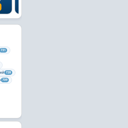
Спросить
Спросить
731
лей
728
ю
709