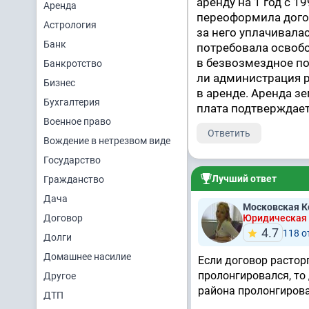
аренду на 1 год с 1
Аренда
переоформила дого
Астрология
за него уплачивала
Банк
потребовала освобо
в безвозмездное п
Банкротство
ли администрация 
Бизнес
в аренде. Аренда з
Бухгалтерия
плата подтверждает
Военное право
Ответить
Вождение в нетрезвом виде
Государство
Лучший ответ
Гражданство
Дача
Московская К
Договор
Юридическая
4.7
118 
Долги
Домашнее насилие
Если договор расторг
пролонгировался, то
Другое
района пролонгирова
ДТП