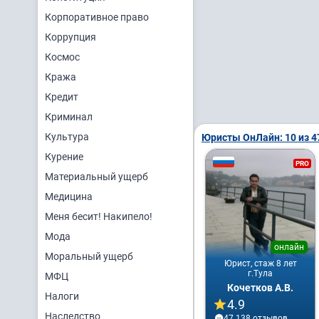
Корпоративное право
Коррупция
Космос
Кража
Кредит
Криминал
Культура
Юристы ОнЛайн: 10 из 4
Курение
PRO
Материальный ущерб
Медицина
Меня бесит! Накипело!
Мода
онлайн
Моральный ущерб
Юрист, стаж 8 лет
г.Тула
МФЦ
Кочетков А.В.
Налоги
4.9
Наследство
47 138 отзывов