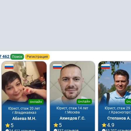
7 462
Поиск
Регистрация
онлайн
он
онлайн
Юрист, стаж 14 лет
Юрист, стаж 29
Юрист, стаж 20 лет
г.Москва
г.Красногорс
г.Владикавказ
Ахмедов Г.С.
Степанов А.
Абаева М.Н.
5
4.9
5
337 отзывов
63 207 отзыво