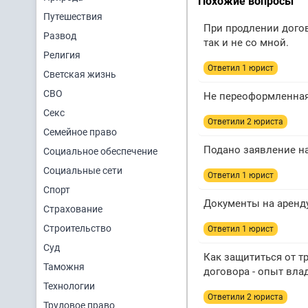
Похожие вопросы
Путешествия
При продлении догов
Развод
так и не со мной.
Религия
Ответил 1 юрист
Светская жизнь
СВО
Не переоформленная 
Секс
Ответили 2 юристa
Семейное право
Подано заявление на
Социальное обеспечение
Социальные сети
Ответил 1 юрист
Спорт
Документы на аренду
Страхование
Строительство
Ответил 1 юрист
Суд
Как защититься от т
Таможня
договора - опыт вла
Технологии
Ответили 2 юристa
Трудовое право