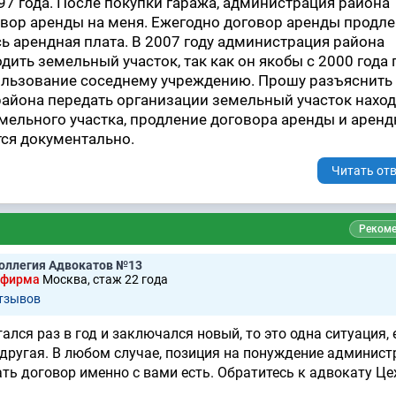
997 года. После покупки гаража, администрация района
вор аренды на меня. Ежегодно договор аренды продле
сь арендная плата. В 2007 году администрация района
дить земельный участок, так как он якобы с 2000 года
ользование соседнему учреждению. Прошу разъяснить
района передать организации земельный участок нахо
емельного участка, продление договора аренды и аренд
ся документально.
Читать отв
Рекоме
оллегия Адвокатов №13
 фирма
Москва, стаж 22 годa
отзывов
ался раз в год и заключался новый, то это одна ситуация, 
 другая. В любом случае, позиция на понуждение админист
ть договор именно с вами есть. Обратитесь к адвокату Це