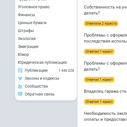
Уголовное право
Собственность на уч
делать?
Финансы
Ценные бумаги
Ответили 2 юристa
Штрафы
Проблемы с оформле
Экология
последствия исполь
Эмиграция
Ответил 1 юрист
Юмор
Юридическая публикация
Проблемы с оформлен
делать?
Публикации
1 446 028
Законы и кодексы
Ответил 1 юрист
Сообщества
Владелец гаража сто
Обратная связь
Ответил 1 юрист
Необходимость заклю
оплаты и предостав