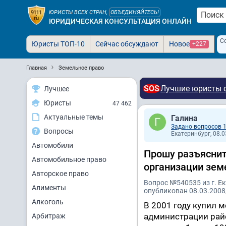
ЮРИСТЫ ВСЕХ СТРАН,
ОБЪЕДИНЯЙТЕСЬ!
ЮРИДИЧЕСКАЯ КОНСУЛЬТАЦИЯ ОНЛАЙН
С
Юристы ТОП-10
Сейчас обсуждают
Новое
+227
Главная
Земельное право
SOS
Лучшие юристы с
Лучшее
Юристы
47 462
Актуальные темы
Галина
Задано вопросов 
Вопросы
Екатеринбург, 08.0
Автомобили
Прошу разъяснит
Автомобильное право
организации зем
Авторское право
Вопрос №540535 из г. Е
Алименты
опубликован 08.03.2008,
Алкоголь
В 2001 году купил 
администрации райо
Арбитраж