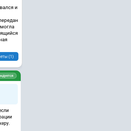
вался и
 передан
 могла
дящийся
ная
еты (1)
ндуется
если
рации
херу.