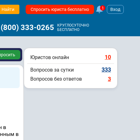
1
Найти
Спросить юриста бесплатно
Вход
 (800) 333-0265
КРУГЛОСУТОЧНО
БЕСПЛАТНО
просить
10
Юристов онлайн
333
Вопросов за сутки
3
Вопросов без ответов
н в
енным в