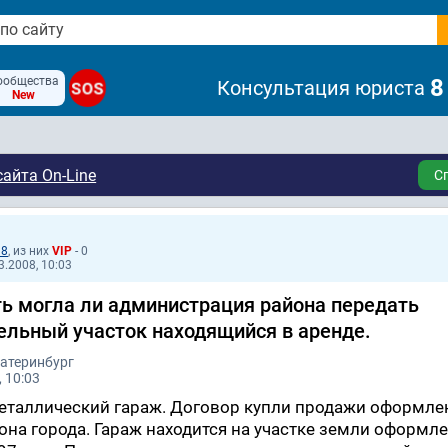
ообщества
8
Консультация юриста
SOS
New
айта On-Line
С
18
, из них
VIP
- 0
3.2008, 10:03
ь могла ли администрация района передать
ельный участок находящийся в аренде.
катеринбург
 10:03
металлический гараж. Договор купли продажи оформле
на города. Гараж находится на участке земли оформл