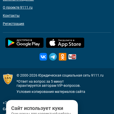
О проекте 9111.ru
Контакты
Регистрация
© 2000-2026
Юридическая социальная сеть 9111.ru
*Ответ на вопрос за 5 минут
гарантируется авторам VIP-вопросов.
Условия копирования материалов сайта
+7 (800) 505-91-11
Сайт использует куки
Санкт-Петербург
Они нужны для корректной работы