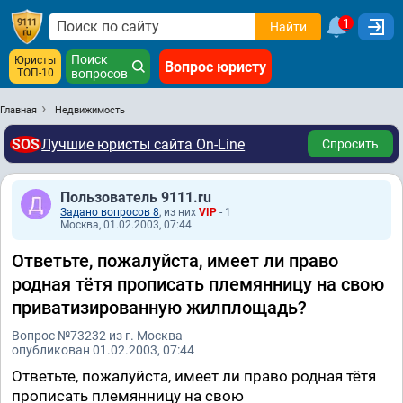
1
Найти
Поиск
Юристы
Вопрос юристу
ТОП-10
вопросов
Главная
Недвижимость
SOS
Лучшие юристы сайта On-Line
Спросить
Пользователь 9111.ru
Задано вопросов 8
, из них
VIP
- 1
Москва, 01.02.2003, 07:44
Ответьте, пожалуйста, имеет ли право
родная тётя прописать племянницу на свою
приватизированную жилплощадь?
Вопрос №73232 из г. Москва
опубликован 01.02.2003, 07:44
Ответьте, пожалуйста, имеет ли право родная тётя
прописать племянницу на свою