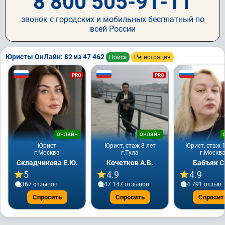
8 800 505-91-11
звонок с городских и мобильных бесплатный по
всей России
Юристы ОнЛайн: 82 из 47 462
Поиск
Регистрация
PRO
PRO
онлайн
онлайн
Юрист
Юрист, стаж 8 лет
Юрист, стаж 1
г.Москва
г.Тула
г.Москв
Складчикова Е.Ю.
Кочетков А.В.
Бабъяк С
5
4.9
4.9
367 отзывов
47 147 отзывов
4 791 отзыв
Спросить
Спросить
Спросит