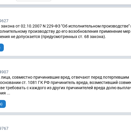
9627
о закона от 02.10.2007 N 229-ФЗ "Об исполнительном производстве"
олнительному производству до его возобновления применение мер
ения не допускается (предусмотренных ст. 68 закона).
)
4907
Ф лица, совместно причинившие вред, отвечают перед потерпевшим
 основании ст. 1081 ГК РФ причинитель вреда, возместивший совме
ве требовать с каждого из других причинителей вреда долю выпла
я ...
в)
9767