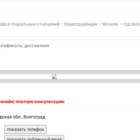
уда и социальных отношений
•
Юриспруденция
•
Москва
•
год око
ертификаты, достижения
(онлайн) платную консультацию
дская обл., Волгоград
показать телефон
показать публичный email