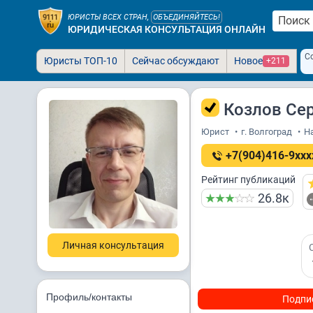
ЮРИСТЫ ВСЕХ СТРАН,
ОБЪЕДИНЯЙТЕСЬ!
ЮРИДИЧЕСКАЯ КОНСУЛЬТАЦИЯ ОНЛАЙН
С
Юристы ТОП-10
Сейчас обсуждают
Новое
+211
Козлов Сер
Юрист
•
г. Волгоград
•
На
+7(904)416-9xxx
Рейтинг публикаций
26.8к
Личная консультация
Профиль/контакты
Подпи