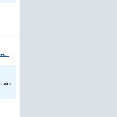
 семье
стей в