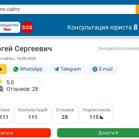
ообщества
8
Консультация юриста
SOS
New
гей Сергеевич
Заходил(а):позавчер
 сайте с 14.09.2024
x
WhatsApp
Telegram
E-mail
5.0
Отзывов: 28
Стена
Консультаций
Отзывов
Подписчиков
111
111
28
115
саться
Донаты ₽