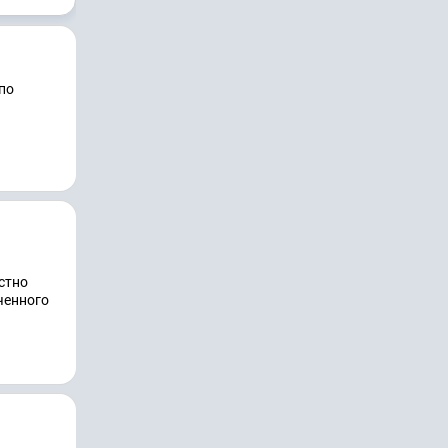
 по
стно
ченного