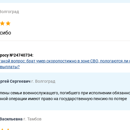
 Волгоград
сибо
просу №24740734:
акой вопрос: брат умер скоропостижно в зоне СВО, пологаются ли
о выплаты?
ергей Сергеевич
г. Волгоград
лены семьи военнослужащего, погибшего при исполнении обязанно
ной операции имеют право на государственную пенсию по потере
 Васильевна
г. Тамбов