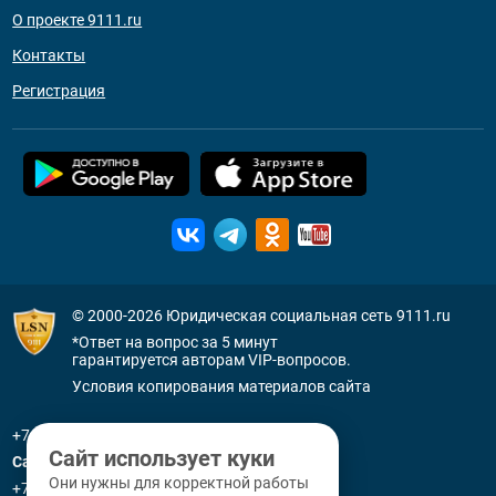
О проекте 9111.ru
Контакты
Регистрация
© 2000-2026
Юридическая социальная сеть 9111.ru
*Ответ на вопрос за 5 минут
гарантируется авторам VIP-вопросов.
Условия копирования материалов сайта
+7 (800) 505-91-11
Сайт использует куки
Санкт-Петербург
Они нужны для корректной работы
+7 (812) 336-92-64