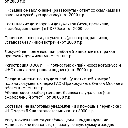
от 2000 т.р
Письменное заключение (развёрнутый ответ со ссылками на
законы и судебную практику) - от 2000 т.р
Составление договоров и документов (иски, претензии,
жалобы, заявления) в PDF/Docx - от 2000 т.о
Правовая проверка документов (договоров, расписок,
уставов) без личной встречи - от 2000 т.р
Досудебная претензионная работа (написание и отправка
претензий должникам) - от 2000 т.р
Регистрация ООО/ИП — полностью онлайн через нотариуса и
ФНС (ваша электронная подпись) - от 5000 т.р.
Представительство в суде онлайн (участие веб-камерой,
подача документов через ГАС «Правосудие»). Очно в Москве и
области - от 5000 т.р
Абонентское юробслуживание бизнеса на удалёнке (чат +
ежемесячный отчёт) - от 30 000 т.р
Составление налоговых уведомлений и помощь в переписке с
ФНС через ЛК налогоплательщика - от 3000 т.р
Услуги оказываются удалённо, цены — индивидуально.
Напишите или позвоните, я назову точную сумму и заодно