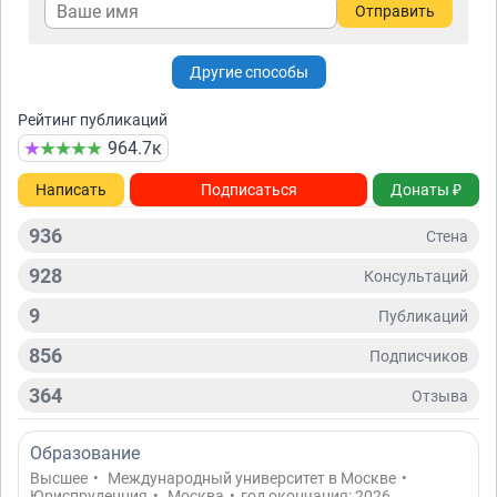
Отправить
Другие способы
Рейтинг публикаций
964.7к
Написать
Подписаться
Донаты ₽
936
Стена
928
Консультаций
9
Публикаций
856
Подписчиков
364
Отзывa
Образование
Высшее
•
Международный университет в Москве
•
Юриспруденция
•
Москва
•
год окончания: 2026