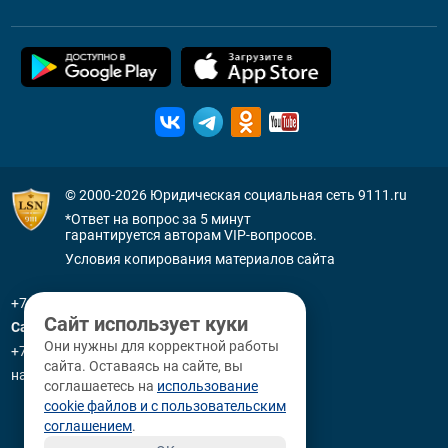
© 2000-2026
Юридическая социальная сеть 9111.ru
*Ответ на вопрос за 5 минут
гарантируется авторам VIP-вопросов.
Условия копирования материалов сайта
+7 (800) 505-91-11
Сайт использует куки
Санкт-Петербург
Они нужны для корректной работы
+7 (812) 336-92-64
сайта. Оставаясь на сайте, вы
наб. р. Фонтанки, д. 59
соглашаетесь на
использование
cookie файлов и с пользовательским
соглашением
.