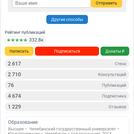
Отправить
Другие способы
Рейтинг публикаций
332.8к
Написать
Подписаться
Донаты ₽
2 617
Стена
2 710
Консультаций
76
Публикаций
4 674
Подписчикa
1 229
Отзывов
Образование
Высшее
•
Челябинский государственный университет
•
Юриспруденция
•
Челябинск
•
год окончания: 2014