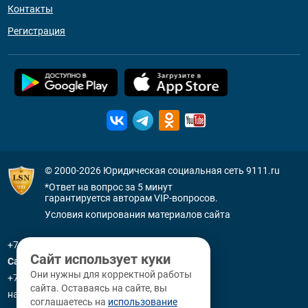
Контакты
Регистрация
© 2000-2026
Юридическая социальная сеть 9111.ru
*Ответ на вопрос за 5 минут
гарантируется авторам VIP-вопросов.
Условия копирования материалов сайта
+7 (800) 505-91-11
Сайт использует куки
Санкт-Петербург
Они нужны для корректной работы
+7 (812) 336-92-64
сайта. Оставаясь на сайте, вы
наб. р. Фонтанки, д. 59
соглашаетесь на
использование