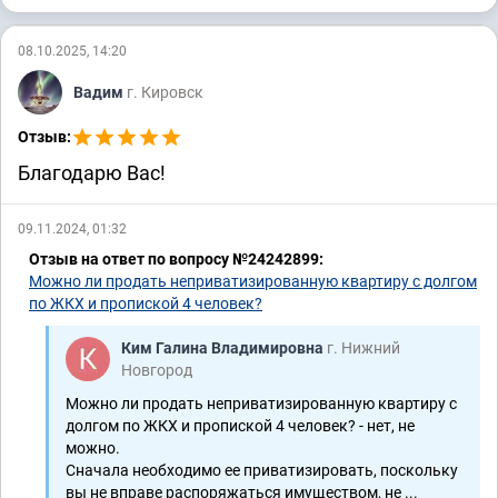
Банкротство физических лиц
08.10.2025, 14:20
А83-20641/2019
А81-12698/2023
Вадим
г. Кировск
А15-10769/2023
Отзыв:
Взыскание задолженности
Благодарю Вас!
А79-10284/2019
А82-3479/2021
А75-17299/2019
А83-5475/2020
09.11.2024, 01:32
А81-8173/2019
Отзыв на ответ по вопросу №24242899:
Можно ли продать неприватизированную квартиру с долгом
Административное право
по ЖКХ и пропиской 4 человек?
А43-9172/2015
Ким Галина Владимировна
г. Нижний
Новгород
Обслуживание бизнеса
Можно ли продать неприватизированную квартиру с
А72-18833/2019
долгом по ЖКХ и пропиской 4 человек? - нет, не
можно.
Сначала необходимо ее приватизировать, поскольку
Строительство
вы не вправе распоряжаться имуществом, не ...