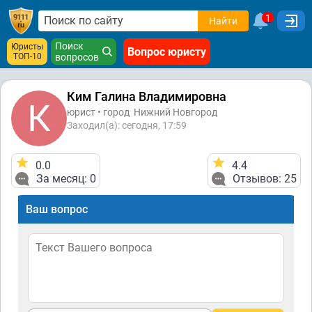
1
Найти
Поиск
Юристы
Вопрос юристу
ТОП-10
вопросов
Ким Галина Владимировна
юрист • город
Нижний Новгород
Заходил(а): сегодня, 17:59
0.0
4.4
За месяц: 0
Отзывов: 25
Ваш вопрос