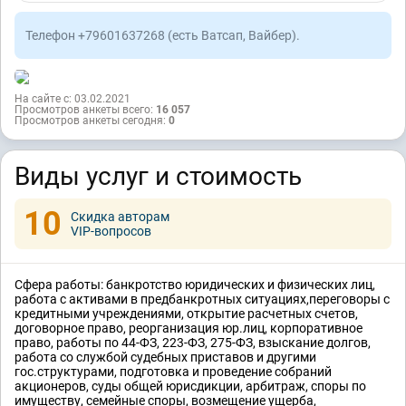
Телефон +79601637268 (есть Ватсап, Вайбер).
На сайте с: 03.02.2021
Просмотров анкеты всего:
16 057
Просмотров анкеты сегодня:
0
Виды услуг и стоимость
10
Скидка авторам
VIP-вопросов
Сфера работы: банкротство юридических и физических лиц,
работа с активами в предбанкротных ситуациях,переговоры с
кредитными учреждениями, открытие расчетных счетов,
договорное право, реорганизация юр.лиц, корпоративное
право, работы по 44-ФЗ, 223-ФЗ, 275-ФЗ, взыскание долгов,
работа со службой судебных приставов и другими
гос.структурами, подготовка и проведение собраний
акционеров, суды общей юрисдикции, арбитраж, споры по
имуществу, семейные споры, возмещение ущерба,