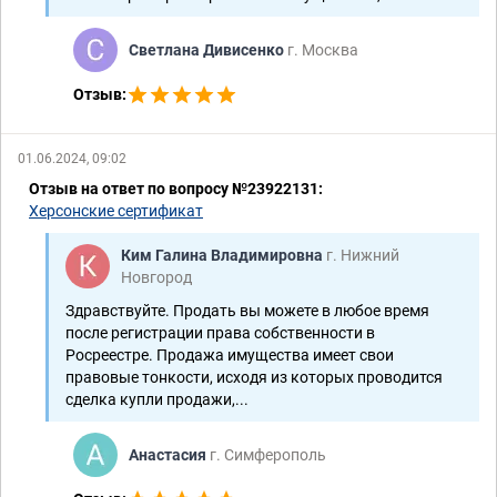
А82-13467/2018
Светлана Дивисенко
г. Москва
Недвижимость
Отзыв:
А43-36780/2016
Банковское право
01.06.2024, 09:02
Отзыв на ответ по вопросу №23922131:
А43-20616/2012
Херсонские сертификат
Ким Галина Владимировна
г. Нижний
Новгород
Здравствуйте. Продать вы можете в любое время
после регистрации права собственности в
Росреестре. Продажа имущества имеет свои
правовые тонкости, исходя из которых проводится
сделка купли продажи,...
Анастасия
г. Симферополь