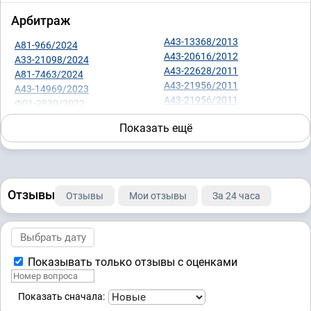
Арбитраж
А43-13368/2013
А81-966/2024
А43-20616/2012
А33-21098/2024
А43-22628/2011
А81-7463/2024
А43-21956/2011
А43-14969/2023
А43-21956/2011
Ф01-2830/2022
А43-17996/2011
А56-95206/2021
Показать ещё
А43-8161/2011
01АП-1040/2020
А43-9550/2011
А43-17659/2016
Банкротство юридических лиц
Отзывы
Отзывы
Мои отзывы
За 24 часа
301-ЭС16-11130
15АП-18750/2023
А43-6772/2014
А40-218071/2023
01АП-8730/2014
А68-2207/2021
А43-39808/2011
А60-21670/2021
Показывать только отзывы с оценками
А43-9834/2009
А41-6042/2020
А43-24662/2009
А76-49263/2019
А69-1505/03-11
43-41881/2018
Показать сначала: