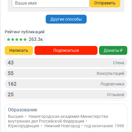
Отправить
Другие способы
Рейтинг публикаций
263.3к
Написать
Подписаться
Донаты ₽
43
Стена
55
Консультаций
162
Подписчикa
25
Отзывов
Образование
Высшее
•
Нижегородская академия Министерства
внутренних дел Российской Федерации
•
Юриспруденция
•
Нижний Новгород
•
год окончания: 1998