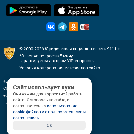
© 2000-2026
Юридическая социальная сеть 9111.ru
*Ответ на вопрос за 5 минут
гарантируется авторам VIP-вопросов.
Условия копирования материалов сайта
+7 (800) 505-91-11
Сайт использует куки
Санкт-Петербург
Они нужны для корректной работы
+7 (812) 336-92-64
сайта. Оставаясь на сайте, вы
наб. р. Фонтанки, д. 59
соглашаетесь на
использование
cookie файлов и с пользовательским
соглашением
.
OK