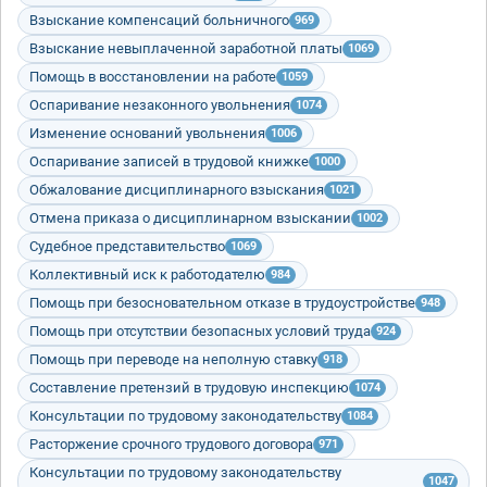
Взыскание компенсаций больничного
969
Взыскание невыплаченной заработной платы
1069
Помощь в восстановлении на работе
1059
Оспаривание незаконного увольнения
1074
Изменение оснований увольнения
1006
Оспаривание записей в трудовой книжке
1000
Обжалование дисциплинарного взыскания
1021
Отмена приказа о дисциплинарном взыскании
1002
Судебное представительство
1069
Коллективный иск к работодателю
984
Помощь при безосновательном отказе в трудоустройстве
948
Помощь при отсутствии безопасных условий труда
924
Помощь при переводе на неполную ставку
918
Составление претензий в трудовую инспекцию
1074
Консультации по трудовому законодательству
1084
Расторжение срочного трудового договора
971
Консультации по трудовому законодательству
1047