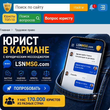
1
Найти
Поиск
Юристы
Вопрос юристу
ТОП-10
вопросов
Главная
Трудовое право