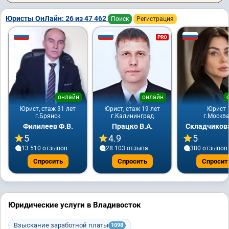
Юристы ОнЛайн: 26 из 47 462
Поиск
Регистрация
PRO
онлайн
онлайн
Юрист, стаж 31 лет
Юрист, стаж 19 лет
Юрист
г.Брянск
г.Калининград
г.Москв
Филилеев Ф.В.
Працко В.А.
Складчикова
5
4.9
5
13 510 отзывов
28 103 отзывa
380 отзывов
Спросить
Спросить
Спросит
Юридические услуги в Владивосток
Взыскание заработной платы
1098