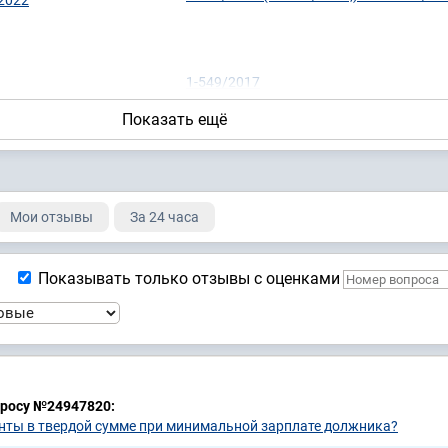
2022
1-549/2017
1-526/2017
Показать ещё
1-501/2017
1-415/2017
1-146/2017
1-131/2017
1-944/2016
Мои отзывы
За 24 часа
1-892/2016
1-806/2016
1-792/2016
Показывать только отзывы с оценками
1-710/2016
1-620/2016
1-613/2016
просу №24947820:
нты в твердой сумме при минимальной зарплате должника?