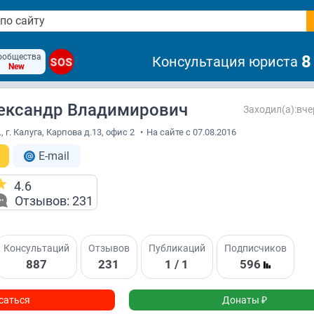
ообщества
8
Консультация юриста
SOS
New
ександр Владимирович
Заходил(а):вче
 г. Калуга, Карпова д.13, офис 2
•
На сайте с 07.08.2016
E-mail
4.6
Отзывов: 231
Консультаций
Отзывов
Публикаций
Подписчиков
887
231
1 / 1
596
саться
Донаты ₽