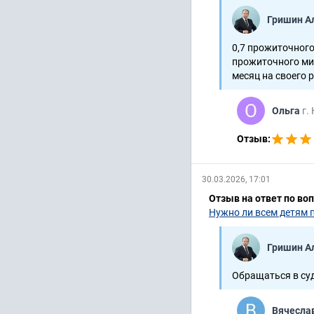
Гришин А
0,7 прожиточного
прожиточного мин
месяц на своего р
Ольга
г.
Отзыв:
30.03.2026, 17:01
Отзыв на ответ по во
Нужно ли всем детям 
Гришин А
Обращаться в су
Вячесла