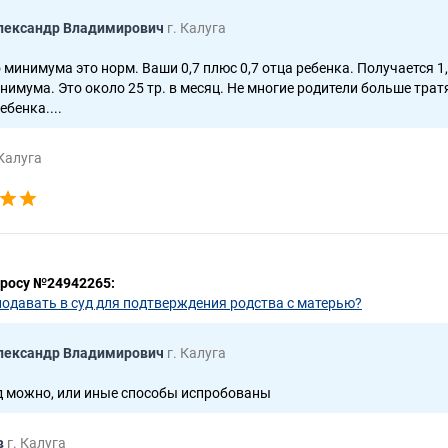
лександр Владимирович
г. Калуга
 минимума это норм. Ваши 0,7 плюс 0,7 отца ребенка. Получается 1
имума. Это около 25 тр. в месяц. Не многие родители больше трат
ебенка....
 Калуга
просу №24942265:
подавать в суд для подтверждения родства с матерью?
лександр Владимирович
г. Калуга
д можно, или иные способы испробованы
в
г. Калуга