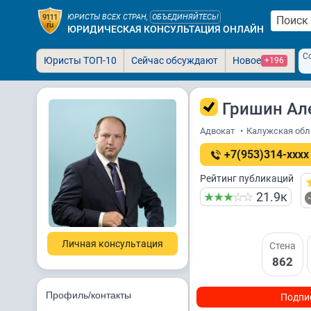
ЮРИСТЫ ВСЕХ СТРАН,
ОБЪЕДИНЯЙТЕСЬ!
ЮРИДИЧЕСКАЯ КОНСУЛЬТАЦИЯ ОНЛАЙН
С
Юристы ТОП-10
Сейчас обсуждают
Новое
+196
Гришин Ал
Адвокат
•
Калужская обл.,
+7(953)314-xxxx
Рейтинг публикаций
21.9к
Личная консультация
Стена
862
Профиль/контакты
Подпи