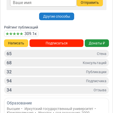
Отправить
Другие способы
Рейтинг публикаций
309.1к
Написать
Подписаться
Донаты ₽
65
Стена
68
Консультаций
32
Публикации
94
Подписчикa
34
Отзывa
Образование
Высшее
•
Иркутский государственный университет
•
Юриспруденция
•
Иркутск
•
год окончания: 2000