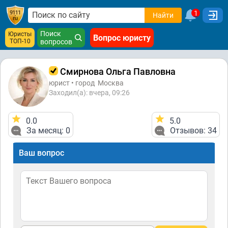
1
Найти
Поиск
Юристы
Вопрос юристу
ТОП-10
вопросов
Смирнова Ольга Павловна
юрист • город
Москва
Заходил(а): вчера, 09:26
0.0
5.0
За месяц: 0
Отзывов: 34
Ваш вопрос