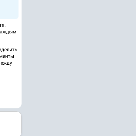
та,
 каждым
зделить
ументы
между