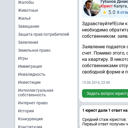
Губанов Дени
Жалобы
Юрист
Калуга,
Животные
5.0
8 отз
Жильё
Здравствуйте!!Если 
Завещание
необходимо обратит
Защита прав потребителей
собственником: заяв
Заявления
Заявление подается 
Земельное право
счет. Помимо этого,
Игры
на квартиру. В неко
собственниками отсу
Иммиграция
свободной форме и п
Инвалидность
Инвестиции
15.06.2016, 22:40
Интеллектуальная
Задать вопрос юрист
собственность
Интернет право
1 юрист дали 1 ответ н
История
Конкуренция
Средний стаж юристов: 
Первый ответ получен ч
Конституция