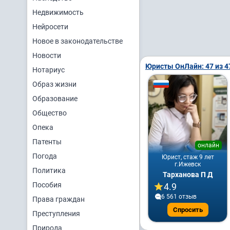
Недвижимость
Нейросети
Новое в законодательстве
Новости
Юристы ОнЛайн: 47 из 4
Нотариус
Образ жизни
Образование
Общество
Опека
Патенты
онлайн
Погода
Юрист, стаж 9 лет
г.Ижевск
Политика
Тарханова П Д
Пособия
4.9
6 561 отзыв
Права граждан
Спросить
Преступления
Природа