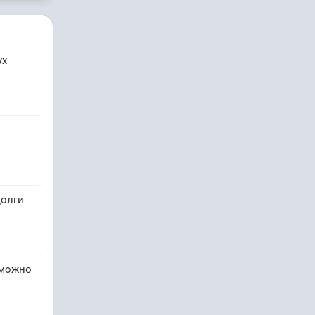
ух
долги
 можно