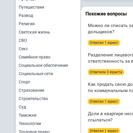
Путешествия
Похожие вопросы
Развод
Религия
Можно ли списать за
дольщиков?
Светская жизнь
СВО
Ответил 1 юрист
Секс
Разделение лицевого
Семейное право
ответственность за 
Социальное обеспечение
Ответили 3 юристa
Социальные сети
Спорт
Как продать свою до
Страхование
по коммунальным п
Строительство
Ответил 1 юрист
Суд
Доли в квартире нес
Таможня
ссылаться?
Технологии
Ответил 1 юрист
Трудовое право