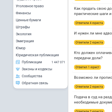
Уголовное право
Как продать свою до
Финансы
практические шаги 
Ценные бумаги
Ответили 4 юристa
Штрафы
И нужен ли мне адво
Экология
Эмиграция
Ответили 2 юристa
Юмор
Кто должен оплачива
Юридическая публикация
передачи доли?
Публикации
1 447 071
Ответил 1 юрист
Законы и кодексы
Сообщества
Возможно ли пропис
Обратная связь
Ответили 2 юристa
Подача в суд на раз
необходимые докум
Ответили 2 юристa