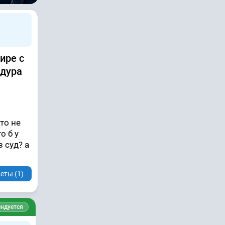
ире с
едура
то не
то б у
 суд? а
еты (1)
ндуется