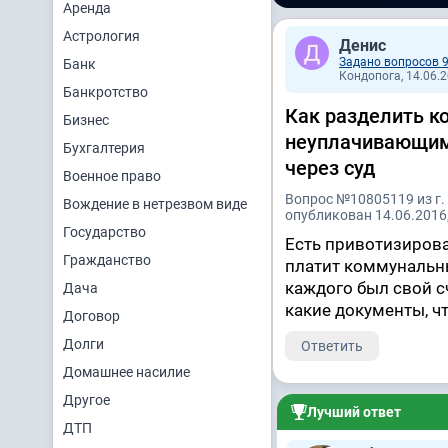
Аренда
Астрология
Денис
Задано вопросов 
Банк
Кондопога, 14.06.2
Банкротство
Как разделить к
Бизнес
неуплачивающим
Бухгалтерия
через суд
Военное право
Вопрос №10805119 из г.
Вождение в нетрезвом виде
опубликован 14.06.2016,
Государство
Есть привотизирован
Гражданство
платит коммунальны
каждого был свой сч
Дача
какие документы, ч
Договор
Долги
Ответить
Домашнее насилие
Другое
Лучший ответ
ДТП