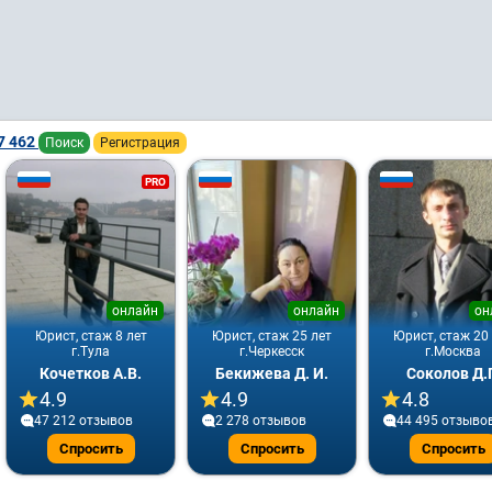
7 462
Поиск
Регистрация
PRO
онлайн
онлайн
он
Юрист, стаж 8 лет
Юрист, стаж 25 лет
Юрист, стаж 20
г.Тула
г.Черкесск
г.Москва
Кочетков А.В.
Бекижева Д. И.
Соколов Д.
4.9
4.9
4.8
47 212 отзывов
2 278 отзывов
44 495 отзыво
Спросить
Спросить
Спросить