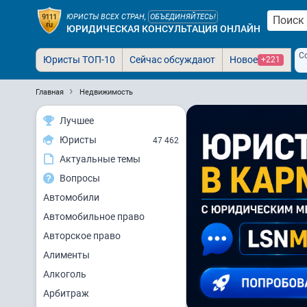
ЮРИСТЫ ВСЕХ СТРАН,
ОБЪЕДИНЯЙТЕСЬ!
ЮРИДИЧЕСКАЯ КОНСУЛЬТАЦИЯ ОНЛАЙН
С
Юристы ТОП-10
Сейчас обсуждают
Новое
+221
Главная
Недвижимость
Лучшее
Юристы
47 462
Актуальные темы
Вопросы
Автомобили
Автомобильное право
Авторское право
Алименты
Алкоголь
Арбитраж