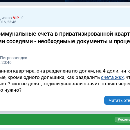
9
, из них
VIP
- 0
016, 23:46
оммунальные счета в приватизированной кварт
и соседями - необходимые документы и проц
 Петрозаводск
 23:46
ная квартира, она разделена по долям, на 4 доли, ни к
е, кроме одного дольщика, как разделить
счета жкх
, ч
ет.? жкх не делят, ходили узнавали значит только через
то нужно?
Читать отв
Рекоме