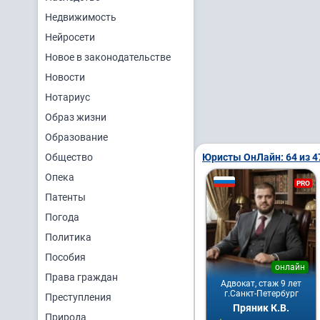
Недвижимость
Нейросети
Новое в законодательстве
Новости
Нотариус
Образ жизни
Образование
Общество
Юристы ОнЛайн: 64 из 4
Опека
PRO
Патенты
Погода
Политика
Пособия
онлайн
Права граждан
Адвокат, стаж 9 лет
г.Санкт-Петербург
Преступления
Пряник К.В.
Природа