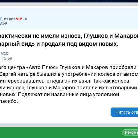
60
, из них
VIP
- 0
13:59
рактически не имели износа, Глушков и Макаро
варный вид» и продали под видом новых.
Омск
 13:59
го центра «Авто Плюс» Глушков и Макаров приобрели 
Сергей четыре бывших в употреблении колеса от авто
интересовавшись, откуда он их взял. Так как колеса
ли износа, Глушков и Макаров привели их в «товарный
новых. Подлежат ли названные лица уголовной
пасибо.
Читать отв
Рекоме