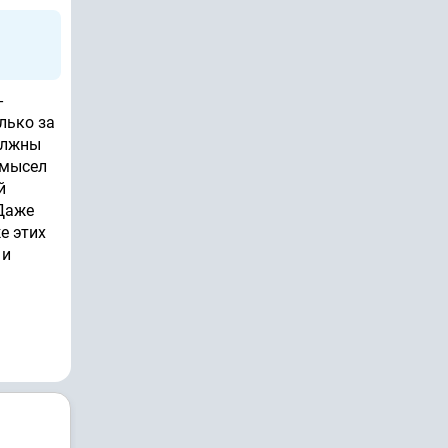
-
лько за
олжны
умысел
й
 Даже
е этих
 и