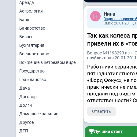
Аренда
Астрология
Нина
Задано вопросов 
Банк
Омск, 20.01.2011, 
Банкротство
Так как колеса п
Бизнес
привели их в «то
Бухгалтерия
Вопрос №1198293 из г. 
Военное право
опубликован 20.01.2011,
Вождение в нетрезвом виде
Работники сервисно
Государство
пятнадцатилетнего 
Гражданство
«Форд Фокус», не по
практически не име
Дача
продали под видом 
Договор
ответственности? С
Долги
Ответить
Домашнее насилие
Другое
ДТП
Лучший ответ