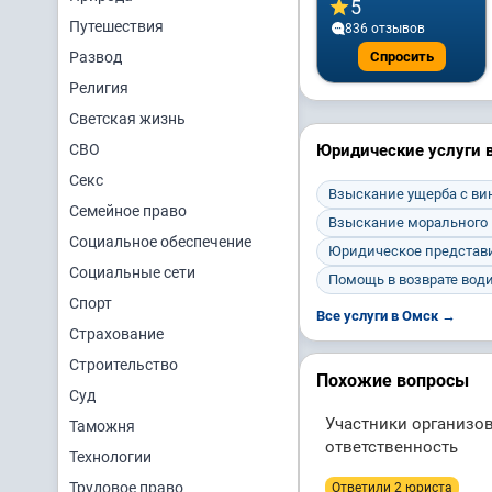
5
Путешествия
836 отзывов
Развод
Спросить
Религия
Светская жизнь
СВО
Юридические услуги 
Секс
Взыскание ущерба с ви
Семейное право
Взыскание морального 
Социальное обеспечение
Юридическое представ
Социальные сети
Помощь в возврате вод
Спорт
Все услуги в Омск →
Страхование
Строительство
Похожие вопросы
Суд
Участники организо
Таможня
ответственность
Технологии
Трудовое право
Ответили 2 юристa