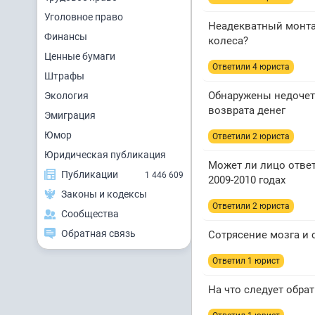
Уголовное право
Неадекватный монта
Финансы
колеса?
Ценные бумаги
Ответили 4 юристa
Штрафы
Обнаружены недочет
Экология
возврата денег
Эмиграция
Юмор
Ответили 2 юристa
Юридическая публикация
Может ли лицо ответ
Публикации
1 446 609
2009-2010 годах
Законы и кодексы
Ответили 2 юристa
Сообщества
Обратная связь
Сотрясение мозга и
Ответил 1 юрист
На что следует обра