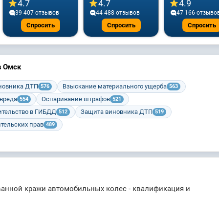
4.7
4.7
4.9
39 407 отзывов
44 488 отзывов
47 166 отзыво
Спросить
Спросить
Спросить
в Омск
новника ДТП
Взыскание материального ущерба
576
563
вреда
Оспаривание штрафов
554
521
ительство в ГИБДД
Защита виновника ДТП
512
519
ительских прав
489
ванной кражи автомобильных колес - квалификация и