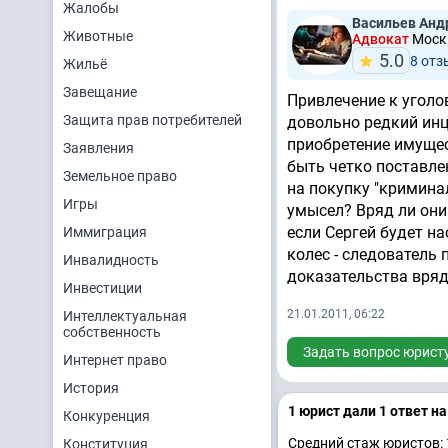
Жалобы
Васильев Анд
Животные
Адвокат
Москв
5.0
8 отз
Жильё
Завещание
Привлечение к уголо
Защита прав потребителей
довольно редкий инц
приобретение имущес
Заявления
быть четко поставле
Земельное право
на покупку "кримина
Игры
умысел? Вряд ли они
если Сергей будет н
Иммиграция
колес - следователь 
Инвалидность
доказательства вряд
Инвестиции
21.01.2011, 06:22
Интеллектуальная
собственность
Задать вопрос юрист
Интернет право
История
1 юрист дали 1 ответ н
Конкуренция
Средний стаж юристов: 
Конституция