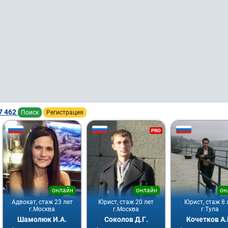
7 462
Поиск
Регистрация
PRO
онлайн
онлайн
он
Адвокат, стаж 23 лет
Юрист, стаж 20 лет
Юрист, стаж 8 
г.Москва
г.Москва
г.Тула
Шамолюк И.А.
Соколов Д.Г.
Кочетков А.