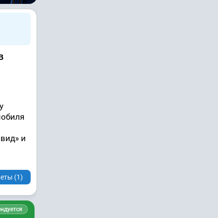
в
у
мобиля
 вид» и
еты (1)
ндуется