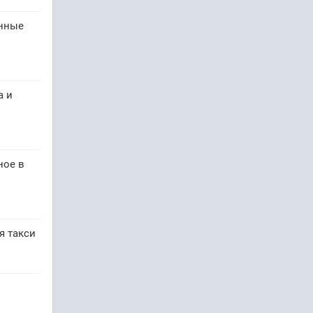
енные
а и
ное в
я такси