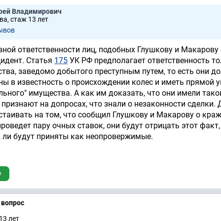
рей Владимирович
а, стаж 13 лет
ывов
вной ответственности лиц, подобных Глушкову и Макарову 
идент. Статья
175
УК РФ предполагает ответственность то
тва, заведомо добытого преступным путем, то есть они д
ны в известность о происхождении колес и иметь прямой 
льного" имущества. А как им доказать, что они имели тако
 признают на допросах, что знали о незаконности сделки.
астаивать на том, что сообщил Глушкову и Макарову о краж
проведет пару очных ставок, они будут отрицать этот факт,
 ли будут приняты как неопровержимые.
у
а вопрос
13 лет