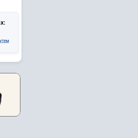
х:
утем