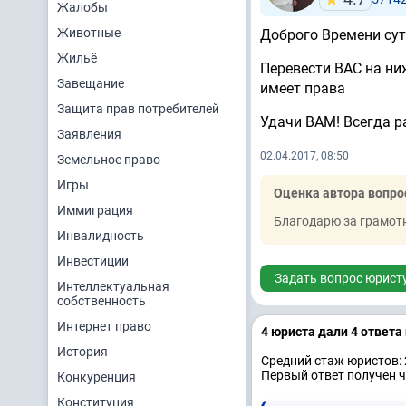
Жалобы
Животные
Доброго Времени сут
Жильё
Перевести ВАС на ни
Завещание
имеет права
Защита прав потребителей
Удачи ВАМ! Всегда р
Заявления
02.04.2017, 08:50
Земельное право
Игры
Оценка автора вопро
Иммиграция
Благодарю за грамот
Инвалидность
Инвестиции
Задать вопрос юрист
Интеллектуальная
собственность
Интернет право
4 юристa дали 4 ответa
История
Средний стаж юристов: 
Первый ответ получен ч
Конкуренция
Конституция