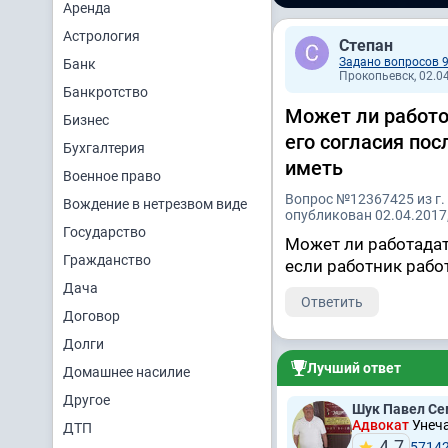
Аренда
Астрология
Степан
Задано вопросов 
Банк
Прокопьевск, 02.04
Банкротство
Может ли работо
Бизнес
его согласия пос
Бухгалтерия
иметь
Военное право
Вопрос №12367425 из г.
Вождение в нетрезвом виде
опубликован 02.04.2017,
Государство
Может ли работадат
Гражданство
если работник рабо
Дача
Ответить
Договор
Долги
Лучший ответ
Домашнее насилие
Другое
Шук Павел Се
Адвокат
Унеча
ДТП
4.7
5714