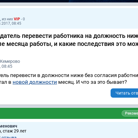
9
, из них
VIP
- 0
.2017, 08:45
датель перевести работника на должность ниж
ле месяца работы, и какие последствия это мо
 Кемерово
 08:45
ель перевести в должности ниже без согласия работни
тал в
новой должности
месяц. И что за это бывает?
Читать отв
Рекоме
менович
, стаж 29 лет
2 отзывa