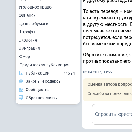
к другому работодат
Уголовное право
То есть перевод – из
Финансы
и (или) смена структ
Ценные бумаги
в другую местность. 
письменное согласие 
Штрафы
потребуется, если пе
Экология
без изменений опреде
Эмиграция
Обратите внимание, 
Юмор
противопоказано его 
Юридическая публикация
02.04.2017, 08:56
Публикации
1 446 941
Законы и кодексы
Оценка автора вопрос
Сообщества
Спасибо за полезный с
Обратная связь
Спросить юрист