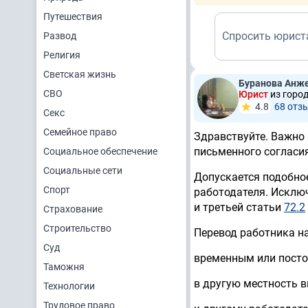
Путешествия
Спросить юрист
Развод
Религия
Светская жизнь
Буранова Анж
СВО
Юрист
из горо
4.8
68 отз
Секс
Семейное право
Здравствуйте. Важно 
письменного согласи
Социальное обеспечение
Социальные сети
Допускается подобное
Спорт
работодателя. Исключ
и третьей статьи
72.2
Страхование
Строительство
Перевод работника н
Суд
временным или посто
Таможня
в другую местность в
Технологии
Трудовое право