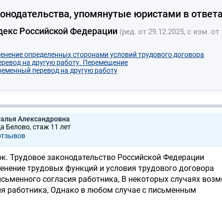
онодательства, упомянутые юристами в ответа
декс Российской Федерации
(ред. от 29.12.2025, с изм. от
менение определенных сторонами условий трудового договора
Перевод на другую работу. Перемещение
Временный перевод на другую работу
талья Александровна
а Белово, стаж 11 лет
отзывов
ок. Трудовое законодательство Российской Федерации
енение трудовых функций и условия трудового договора
исьменного согласия работника, В некоторых случаях воз
ия работника, Однако в любом случае с письменным