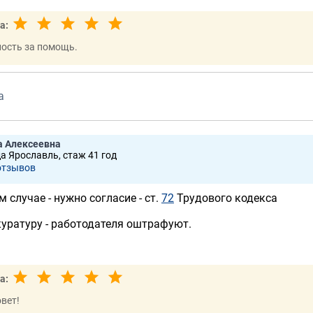
а:
ость за помощь.
а
а Алексеевна
да Ярославль, стаж 41 год
отзывов
м случае - нужно согласие - ст.
72
Трудового кодекса
куратуру - работодателя оштрафуют.
а:
вет!