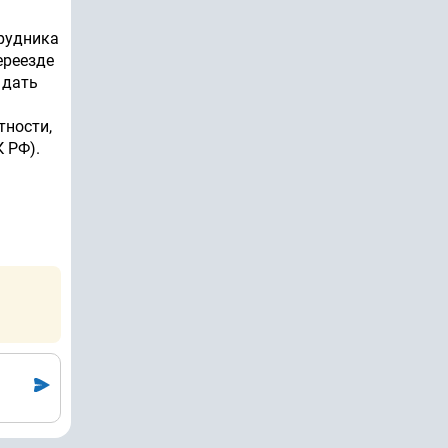
трудника
ереезде
 дать
тности,
 РФ).