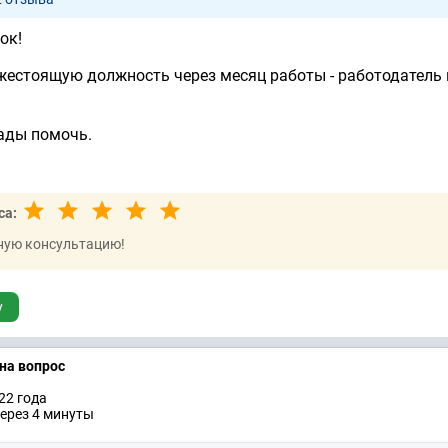
ок!
жестоящую должность через месяц работы - работодатель 
ады помочь.
са:
ную консультацию!
у
 на вопрос
22 годa
ерез 4 минуты