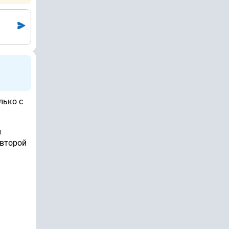
лько с
и
 второй