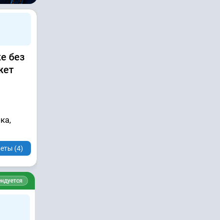
е без
жет
ка,
еты (4)
ндуется