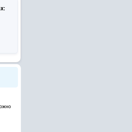
х:
можно