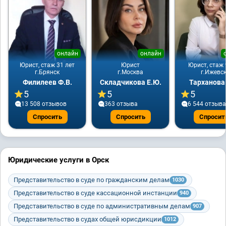
онлайн
онлайн
Юрист, стаж 31 лет
Юрист
Юрист, стаж 
г.Брянск
г.Москва
г.Ижевс
Филилеев Ф.В.
Складчикова Е.Ю.
Тарханова
5
5
5
13 508 отзывов
363 отзывa
6 544 отзывa
Спросить
Спросить
Спросит
Юридические услуги в Орск
Представительство в суде по гражданским делам
1030
Представительство в суде кассационной инстанции
940
Представительство в суде по административным делам
907
Представительство в судах общей юрисдикции
1012