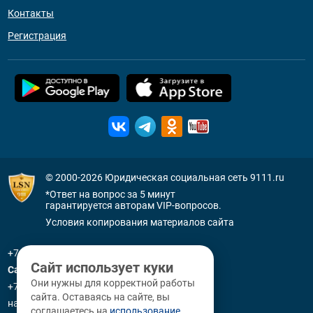
Контакты
Регистрация
© 2000-2026
Юридическая социальная сеть 9111.ru
*Ответ на вопрос за 5 минут
гарантируется авторам VIP-вопросов.
Условия копирования материалов сайта
+7 (800) 505-91-11
Сайт использует куки
Санкт-Петербург
Они нужны для корректной работы
+7 (812) 336-92-64
сайта. Оставаясь на сайте, вы
наб. р. Фонтанки, д. 59
соглашаетесь на
использование