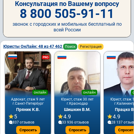
Консультация по Вашему вопросу
8 800 505-91-11
звонок с городских и мобильных бесплатный по
всей России
Юристы ОнЛайн: 48 из 47 462
Поиск
Регистрация
PRO
онлайн
онлайн
Адвокат, стаж 9 лет
Юрист, стаж 30 лет
Юрист, стаж 1
г.Санкт-Петербург
г.Краснодар
г.Калининг
Пряник К.В.
Шишкин В.М.
Працко В
5
4.9
4.9
837 отзывов
33 936 отзывов
28 137 отзы
Спросить
Спросить
Спросит