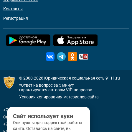
Контакты
Регистрация
© 2000-2026
Юридическая социальная сеть 9111.ru
*Ответ на вопрос за 5 минут
гарантируется авторам VIP-вопросов.
Условия копирования материалов сайта
+7 (800) 505-91-11
Сайт использует куки
Санкт-Петербург
Они нужны для корректной работы
+7 (812) 336-92-64
сайта. Оставаясь на сайте, вы
наб. р. Фонтанки, д. 59