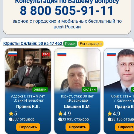
Консультация по Вашему вопросу
8 800 505-91-11
звонок с городских и мобильных бесплатный по
всей России
Юристы ОнЛайн: 50 из 47 462
Поиск
Регистрация
PRO
онлайн
онлайн
Адвокат, стаж 9 лет
Юрист, стаж 30 лет
Юрист, стаж 1
г.Санкт-Петербург
г.Краснодар
г.Калининг
Пряник К.В.
Шишкин В.М.
Працко В
5
4.9
4.9
837 отзывов
33 935 отзывов
28 136 отзы
Спросить
Спросить
Спросит