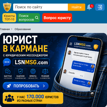
1
Найти
Поиск
Юристы
Вопрос юристу
ТОП-10
вопросов
Главная
Образование