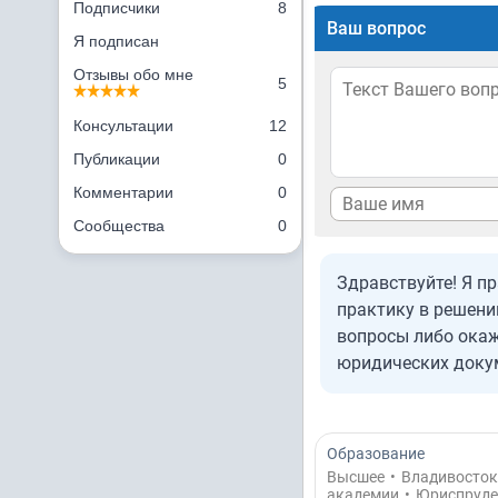
Подписчики
8
Ваш вопрос
Я подписан
Отзывы обо мне
5
Консультации
12
Публикации
0
Комментарии
0
Сообщества
0
Здравствуйте! Я п
практику в решени
вопросы либо окаж
юридических докум
Образование
Высшее
•
Владивосток
академии
•
Юриспруде