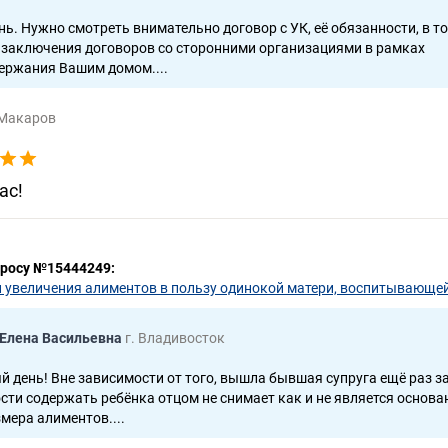
нь. Нужно смотреть внимательно договор с УК, её обязанности, в т
т заключения договоров со сторонними организациями в рамках
ержания Вашим домом....
 Макаров
ас!
просу №15444249:
 увеличения алиментов в пользу одинокой матери, воспитывающей
 Елена Васильевна
г. Владивосток
й день! Вне зависимости от того, вышла бывшая супруга ещё раз 
ости содержать ребёнка отцом не снимает как и не является основ
мера алиментов....