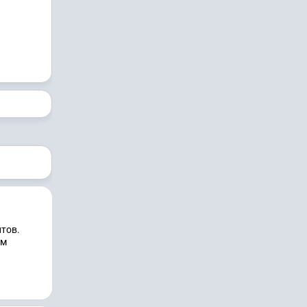
тов.
ым