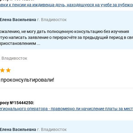
авки к пенсии на иждивенца-дочь, находящуюся на учебе за рубеж
 Елена Васильевна
г. Владивосток
ожалению, не могу дать полноценную консультацию без изучения
тую написать заявление о перерасчёте за предыдущий период в свя
риостановлением ...
. Владивосток
 проконсультировали!
просу №15444250:
егионального оператора - правомерно ли начисление платы за мес
 Елена Васильевна
г. Владивосток