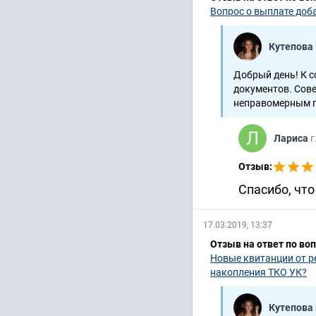
Вопрос о выплате доб
Кутепова
Добрый день! К с
документов. Сове
неправомерным п
Лариса
г
Отзыв:
Спасибо, что
17.03.2019, 13:37
Отзыв на ответ по во
Новые квитанции от р
накопления ТКО УК?
Кутепова