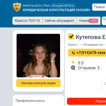
ЮРИСТЫ ВСЕХ СТРАН,
ОБЪЕДИНЯЙТЕСЬ!
ЮРИДИЧЕСКАЯ КОНСУЛЬТАЦИЯ ОНЛАЙН
С
Юристы ТОП-10
Сейчас обсуждают
Новое
+252
Кутепова Е
Юрист
•
г. Владивосток
•
+7(914)678-xxxx
5.0
Отзывов: 5
Личная консультация
Профиль/контакты
Подпи