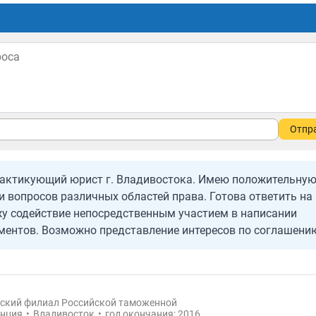
Отпр
рактикующий юрист г. Владивостока. Имею положительну
и вопросов различных областей права. Готова ответить на
у содействие непосредственным участием в написании
ентов. Возможно представление интересов по соглашени
ский филиал Российской таможенной
нция
•
Владивосток
•
год окончания: 2016