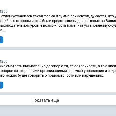
4265
и судом установлен такая форма и сумма алиментов, думается, что 
к либо со стороны истца были представлены доказательства Ваши
 законодательном уровне возможность изменить установленную су
 ...
)
4250
но смотреть внимательно договор с УК, её обязанности, в том числ
говоров со сторонними организациями в рамках управления и сод
го можно будет говорить о правомерности или нарушениях.
)
Показать ещё