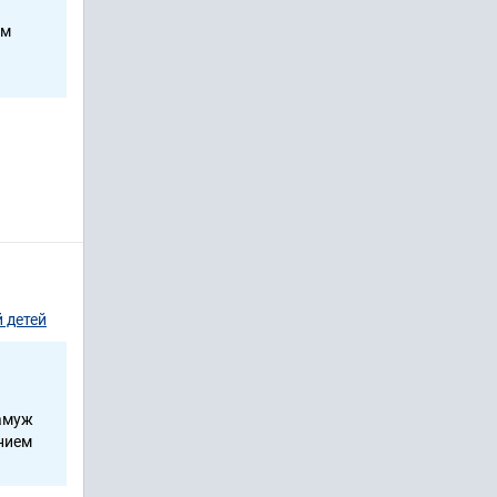
ом
 детей
замуж
анием