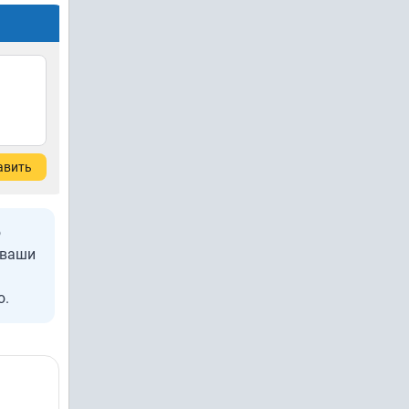
авить
ю
 ваши
ю.