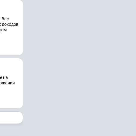
у Вас
х доходов
дом
е на
ержания