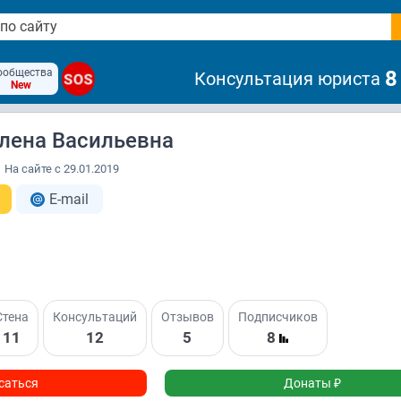
ообщества
8
Консультация юриста
SOS
New
лена Васильевна
На сайте с 29.01.2019
E-mail
Стена
Консультаций
Отзывов
Подписчиков
11
12
5
8
саться
Донаты ₽