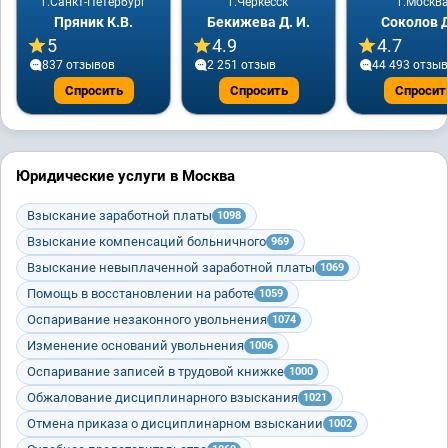
г.Санкт-Петербург
г.Черкесск
г.Москв
Пряник К.В.
Бекижева Д. И.
Соколов Д
5
4.9
4.7
837 отзывов
2 251 отзыв
44 493 отзы
Спросить
Спросить
Спросит
Юридические услуги в Москва
Взыскание заработной платы
1098
Взыскание компенсаций больничного
969
Взыскание невыплаченной заработной платы
1069
Помощь в восстановлении на работе
1059
Оспаривание незаконного увольнения
1074
Изменение оснований увольнения
1006
Оспаривание записей в трудовой книжке
1000
Обжалование дисциплинарного взыскания
1021
Отмена приказа о дисциплинарном взыскании
1002