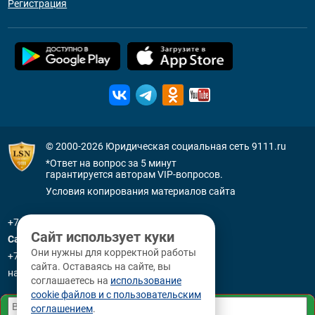
Регистрация
© 2000-2026
Юридическая социальная сеть 9111.ru
*Ответ на вопрос за 5 минут
гарантируется авторам VIP-вопросов.
Условия копирования материалов сайта
+7 (800) 505-91-11
Сайт использует куки
Санкт-Петербург
Они нужны для корректной работы
+7 (812) 336-92-64
сайта. Оставаясь на сайте, вы
наб. р. Фонтанки, д. 59
соглашаетесь на
использование
cookie файлов и с пользовательским
соглашением
.