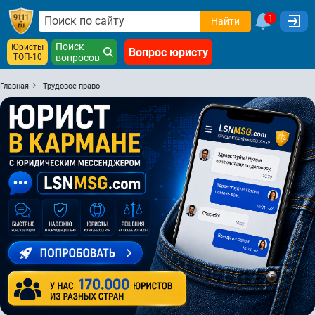
1
Найти
Поиск
Юристы
Вопрос юристу
ТОП-10
вопросов
Главная
Трудовое право