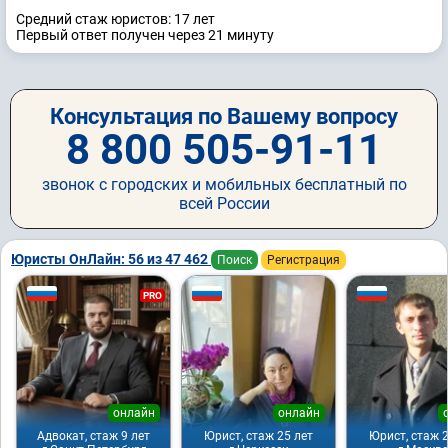
Средний стаж юристов: 17 лет
Первый ответ получен через 21 минуту
Консультация по Вашему вопросу
8 800 505-91-11
звонок с городских и мобильных бесплатный по
всей России
Юристы ОнЛайн: 56 из 47 462
Поиск
Регистрация
PRO
онлайн
онлайн
Адвокат, стаж 9 лет
Юрист, стаж 25 лет
Юрист, стаж 2