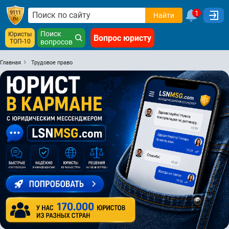
1
Найти
Поиск
Юристы
Вопрос юристу
ТОП-10
вопросов
Главная
Трудовое право