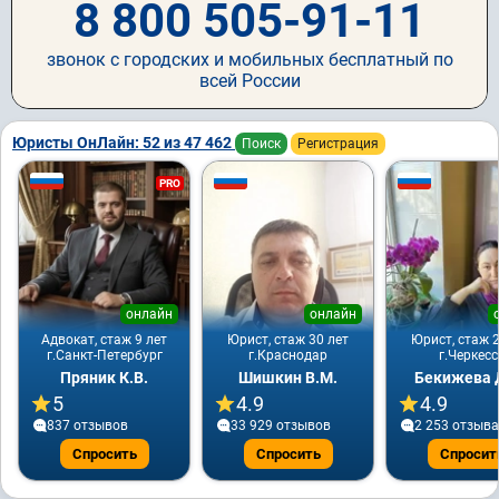
8 800 505-91-11
звонок с городских и мобильных бесплатный по
всей России
Юристы ОнЛайн: 52 из 47 462
Поиск
Регистрация
PRO
онлайн
онлайн
Адвокат, стаж 9 лет
Юрист, стаж 30 лет
Юрист, стаж 2
г.Санкт-Петербург
г.Краснодар
г.Черкесс
Пряник К.В.
Шишкин В.М.
Бекижева Д
5
4.9
4.9
837 отзывов
33 929 отзывов
2 253 отзывa
Спросить
Спросить
Спросит