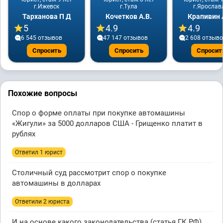
г.Ижевск
г.Тула
г.Ярослав
Тарханова П Д
Кочетков А.В.
Крапивин 
5
4.9
4.9
6 545 отзывов
47 147 отзывов
2 608 отзыв
Спросить
Спросить
Спросит
Похожие вопросы
Спор о форме оплаты при покупке автомашины
«Жигули» за 5000 долларов США - Грищенко платит в
рублях
Ответил 1 юрист
Столичный суд рассмотрит спор о покупке
автомашины в долларах
Ответили 2 юристa
И на основе какого законодательства (статья ГК РФ)