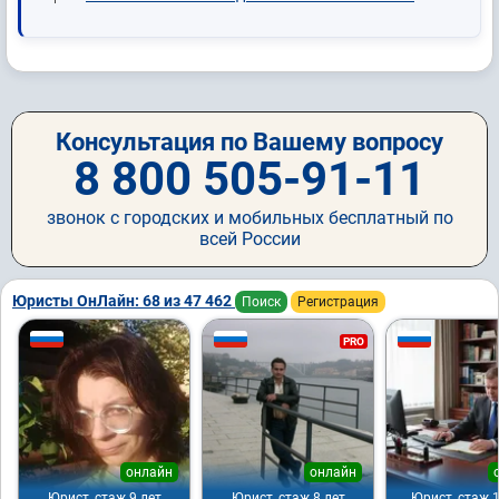
Консультация по Вашему вопросу
8 800 505-91-11
звонок с городских и мобильных бесплатный по
всей России
Юристы ОнЛайн: 68 из 47 462
Поиск
Регистрация
PRO
онлайн
онлайн
Юрист, стаж 9 лет
Юрист, стаж 8 лет
Юрист, стаж 1