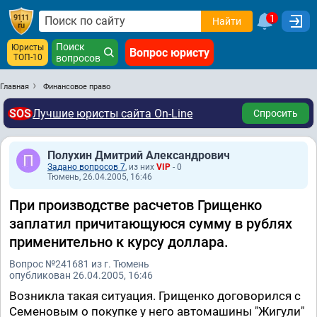
1
Найти
Поиск
Юристы
Вопрос юристу
ТОП-10
вопросов
Главная
Финансовое право
SOS
Лучшие юристы сайта On-Line
Спросить
Полухин Дмитрий Александрович
Задано вопросов 7
, из них
VIP
- 0
Тюмень, 26.04.2005, 16:46
При производстве расчетов Грищенко
заплатил причитающуюся сумму в рублях
применительно к курсу доллара.
Вопрос №241681 из г. Тюмень
опубликован 26.04.2005, 16:46
Возникла такая ситуация. Грищенко договорился с
Семеновым о покупке у него автомашины "Жигули"