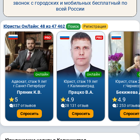
звонок с городских и мобильных бесплатный по
всей России
Юристы ОнЛайн: 48 из 47 462
Поиск
Регистрация
PRO
PRO
онлайн
онлайн
Адвокат, стаж 9 лет
Юрист, стаж 19 лет
Юрист, стаж 2
г.Санкт-Петербург
г.Калининград
г.Черкесс
Пряник К.В.
Працко В.А.
Бекижева Д
5
4.9
4.9
837 отзывов
28 131 отзыв
2 253 отзывa
Спросить
Спросить
Спросит