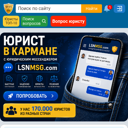
1
Найти
Поиск
Юристы
Вопрос юристу
ТОП-10
вопросов