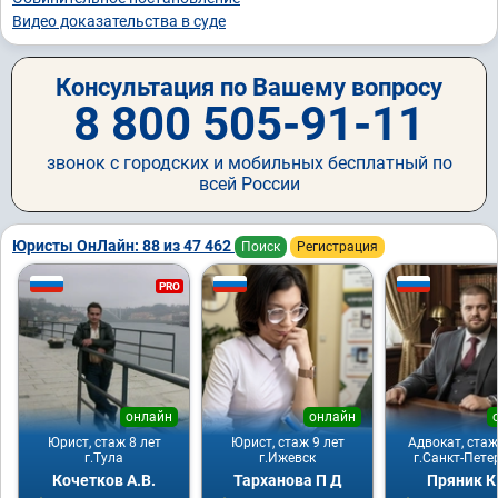
Видео доказательства в суде
Консультация по Вашему вопросу
8 800 505-91-11
звонок с городских и мобильных бесплатный по
всей России
Юристы ОнЛайн: 88 из 47 462
Поиск
Регистрация
PRO
онлайн
онлайн
Юрист, стаж 8 лет
Юрист, стаж 9 лет
Адвокат, стаж
г.Тула
г.Ижевск
г.Санкт-Пете
Кочетков А.В.
Тарханова П Д
Пряник К