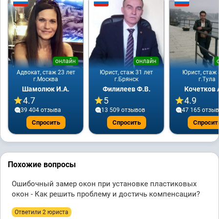
онлайн
онлайн
Адвокат, стаж 23 лет
Юрист, стаж 31 лет
Юрист, стаж 
г.Москва
г.Брянск
г.Тула
Шамолюк И.А.
Филилеев Ф.В.
Кочетков 
4.7
5
4.9
39 404 отзывa
13 509 отзывов
47 165 отзы
Спросить
Спросить
Спросит
Похожие вопросы
Ошибочный замер окон при установке пластиковых
окон - Как решить проблему и достичь компенсации?
Ответили 2 юристa