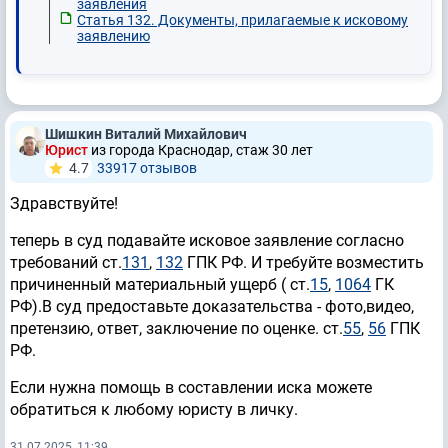
заявления
Статья 132. Документы, прилагаемые к исковому
заявлению
Шишкин Виталий Михайлович
Юрист
из города Краснодар, стаж 30 лет
4.7
33917 отзывов
Здравствуйте!
теперь в суд подавайте исковое заявление согласно
требований ст.
131
,
132
ГПК РФ. И требуйте возместить
причиненный материальный ущерб ( ст.
15
,
1064
ГК
РФ).В суд предоставьте доказательства - фото,видео,
претензию, ответ, заключение по оценке. ст.
55
,
56
ГПК
РФ.
Если нужна помощь в составлении иска можете
обратиться к любому юристу в личку.
31.07.2025, 11:39