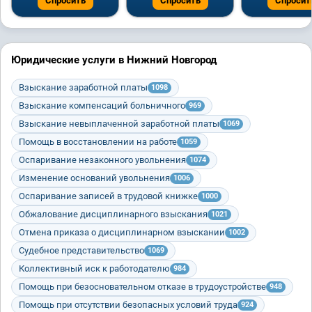
Спросить
Спросить
Спросит
Юридические услуги в Нижний Новгород
Взыскание заработной платы
1098
Взыскание компенсаций больничного
969
Взыскание невыплаченной заработной платы
1069
Помощь в восстановлении на работе
1059
Оспаривание незаконного увольнения
1074
Изменение оснований увольнения
1006
Оспаривание записей в трудовой книжке
1000
Обжалование дисциплинарного взыскания
1021
Отмена приказа о дисциплинарном взыскании
1002
Судебное представительство
1069
Коллективный иск к работодателю
984
Помощь при безосновательном отказе в трудоустройстве
948
Помощь при отсутствии безопасных условий труда
924