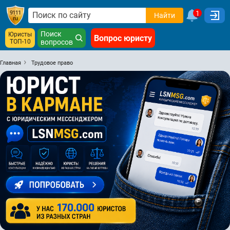
1
Найти
Поиск
Юристы
Вопрос юристу
ТОП-10
вопросов
Главная
Трудовое право