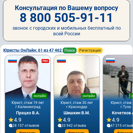
Консультация по Вашему вопросу
8 800 505-91-11
звонок с городских и мобильных бесплатный по
всей России
Юристы ОнЛайн: 61 из 47 462
Поиск
Регистрация
PRO
онлайн
онлайн
Юрист, стаж 19 лет
Юрист, стаж 30 лет
Юрист, стаж 
г.Калининград
г.Краснодар
г.Тула
Працко В.А.
Шишкин В.М.
Кочетков 
4.9
4.9
4.9
28 157 отзывов
33 942 отзывa
47 215 отзы