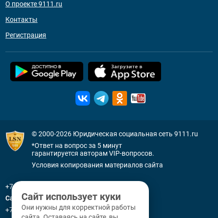
О проекте 9111.ru
Контакты
Регистрация
© 2000-2026
Юридическая социальная сеть 9111.ru
*Ответ на вопрос за 5 минут
гарантируется авторам VIP-вопросов.
Условия копирования материалов сайта
+7 (800) 505-91-11
Сайт использует куки
Санкт-Петербург
Они нужны для корректной работы
+7 (812) 336-92-64
сайта. Оставаясь на сайте, вы