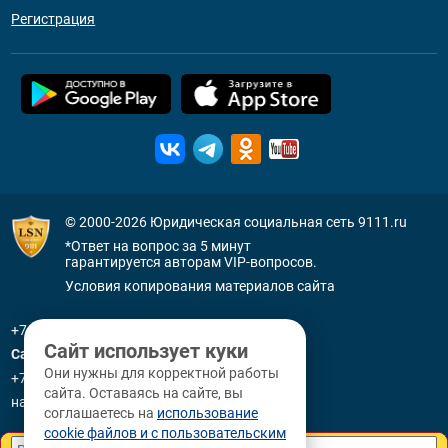
Регистрация
© 2000-2026
Юридическая социальная сеть 9111.ru
*Ответ на вопрос за 5 минут
гарантируется авторам VIP-вопросов.
Условия копирования материалов сайта
+7 (800) 505-91-11
Сайт использует куки
Санкт-Петербург
Они нужны для корректной работы
+7 (812) 336-92-64
сайта. Оставаясь на сайте, вы
наб. р. Фонтанки, д. 59
соглашаетесь на
использование
cookie файлов и с пользовательским