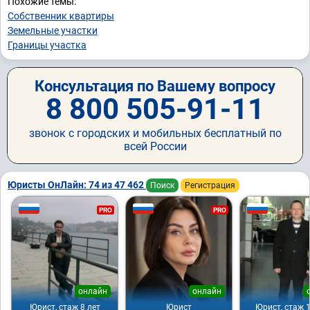
Похожие темы:
Собственник квартиры
Земельные участки
Границы участка
Консультация по Вашему вопросу
8 800 505-91-11
звонок с городских и мобильных бесплатный по
всей России
Юристы ОнЛайн: 74 из 47 462
Поиск
Регистрация
PRO
PRO
онлайн
онлайн
Юрист, стаж 8 лет
Юрист
Юрист, стаж 1