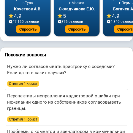
г.Тула
г.Москва
г.Пермь
Кочетков А.В.
Складчикова Е.Ю.
Богачев А
4.9
5
4.9
47 160 отзывов
376 отзывов
4 840 отзыв
Спросить
Спросить
Спросит
Похожие вопросы
Нужно ли согласовывать пристройку с соседями?
Если да то в каких случаях?
Ответил 1 юрист
Перспективы исправления кадастровой ошибки при
нежелании одного из собственников согласовывать
границы.
Ответил 1 юрист
Проблемы с комнатой и арендатором в коммунальной