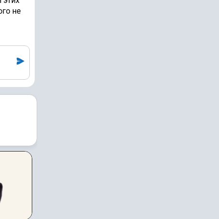
 этих
ого не