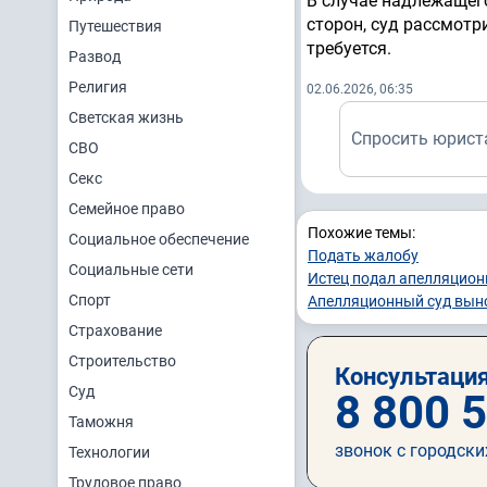
В случае надлежащего
сторон, суд рассмотр
Путешествия
требуется.
Развод
Религия
02.06.2026, 06:35
Светская жизнь
Спросить юрист
СВО
Секс
Семейное право
Похожие темы:
Социальное обеспечение
Подать жалобу
Социальные сети
Истец подал апелляцио
Спорт
Апелляционный суд вын
Страхование
Строительство
Консультация
Суд
8 800 
Таможня
звонок с городски
Технологии
Трудовое право