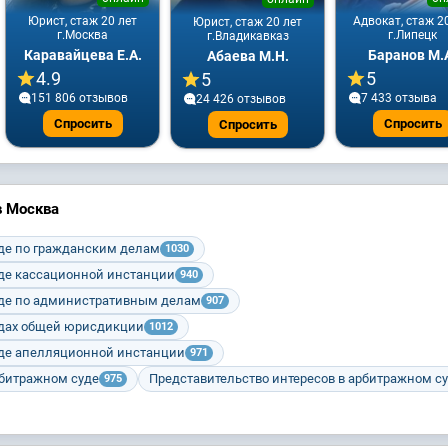
Юрист, стаж 20 лет
Адвокат, стаж 2
Юрист, стаж 20 лет
г.Москва
г.Липецк
г.Владикавказ
Каравайцева Е.А.
Баранов М.
Абаева М.Н.
4.9
5
5
151 806 отзывов
7 433 отзывa
24 426 отзывов
Спросить
Спросить
Спросить
в Москва
уде по гражданским делам
1030
уде кассационной инстанции
940
уде по административным делам
907
удах общей юрисдикции
1012
уде апелляционной инстанции
971
рбитражном суде
Представительство интересов в арбитражном с
975