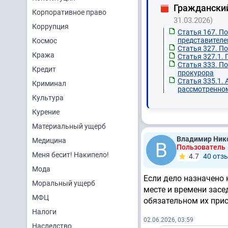
Граждански
Корпоративное право
31.03.2026)
Коррупция
Статья 167. По
представителе
Космос
Статья 327. П
Кража
Статья 327.1.
Статья 333. П
Кредит
прокурора
Статья 335.1.
Криминал
рассмотренном
Культура
Курение
Материальный ущерб
Владимир Ник
Медицина
Пользователь
Меня бесит! Накипело!
4.7
40 отз
Мода
Если дело назначено
Моральный ущерб
месте и времени засе
МФЦ
обязательном их прис
Налоги
02.06.2026, 03:59
Наследство