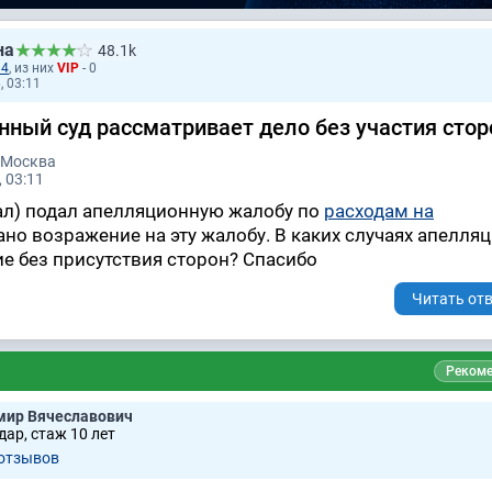
на
48.1k
14
, из них
VIP
- 0
, 03:11
нный суд рассматривает дело без участия стор
 Москва
 03:11
ал) подал апелляционную жалобу по
расходам на
дано возражение на эту жалобу. В каких случаях апелл
е без присутствия сторон? Спасибо
Читать отв
Рекоме
мир Вячеславович
ар, стаж 10 лет
 отзывов