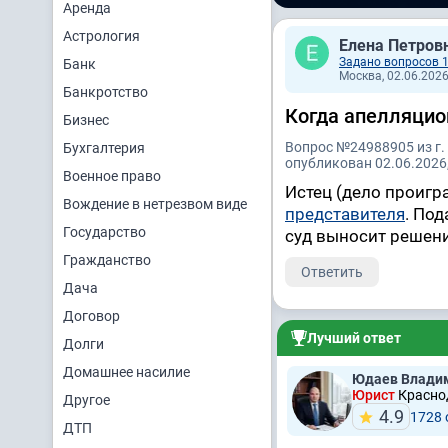
Аренда
Астрология
Елена Петров
Задано вопросов 
Банк
Москва, 02.06.2026
Банкротство
Когда апелляцио
Бизнес
Вопрос №24988905 из г.
Бухгалтерия
опубликован 02.06.2026,
Военное право
Истец (дело проигр
Вождение в нетрезвом виде
представителя
. По
Государство
суд выносит решени
Гражданство
Ответить
Дача
Договор
Лучший ответ
Долги
Домашнее насилие
Юдаев Влади
Юрист
Краснод
Другое
4.9
1728
ДТП