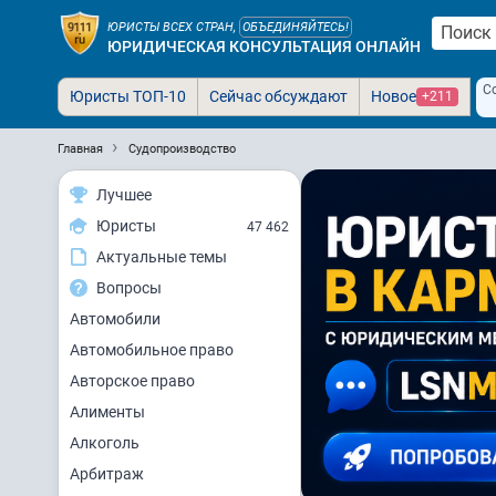
ЮРИСТЫ ВСЕХ СТРАН,
ОБЪЕДИНЯЙТЕСЬ!
ЮРИДИЧЕСКАЯ КОНСУЛЬТАЦИЯ ОНЛАЙН
С
Юристы ТОП-10
Сейчас обсуждают
Новое
+211
Главная
Судопроизводство
Лучшее
Юристы
47 462
Актуальные темы
Вопросы
Автомобили
Автомобильное право
Авторское право
Алименты
Алкоголь
Арбитраж