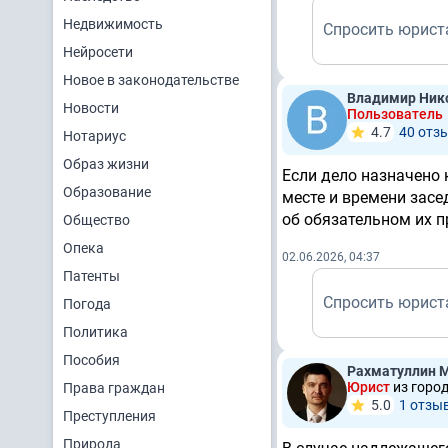
Недвижимость
Спросить юрист
Нейросети
Новое в законодательстве
Владимир Ник
Новости
Пользователь
4.7
40 отз
Нотариус
Образ жизни
Если дело назначено
Образование
месте и времени засе
об обязательном их п
Общество
Опека
02.06.2026, 04:37
Патенты
Спросить юрист
Погода
Политика
Пособия
Рахматуллин 
Юрист
из горо
Права граждан
5.0
1 отзы
Преступления
Природа