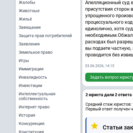
Апелляционный суд в
Жалобы
присутствия сторон 
Животные
упрощенного произво
Жильё
процессуального код
Завещание
единолично, хотя суд
необходимым.Обжало
Защита прав потребителей
расходах был разре
Заявления
вы подаете частную,
Земельное право
проводится без изве
Игры
03.06.2026, 14:15
Иммиграция
Инвалидность
Задать вопрос юрист
Инвестиции
Интеллектуальная
2 юристa дали 2 ответa
собственность
Средний стаж юристов: 
Интернет право
Первый ответ получен ч
История
Конкуренция
Статьи зак
Конституция