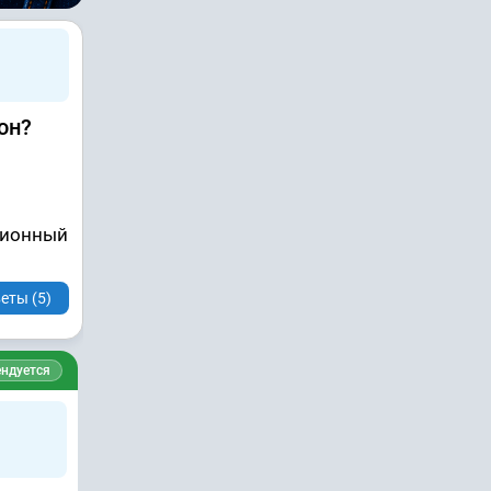
он?
яционный
еты (5)
ндуется