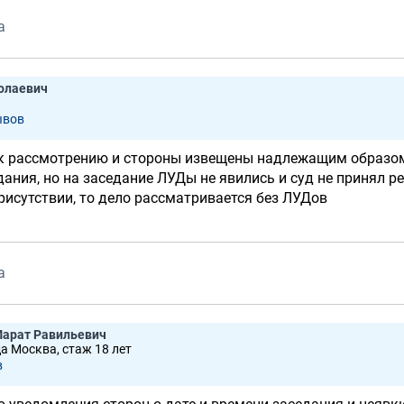
а
олаевич
ывов
 к рассмотрению и стороны извещены надлежащим образом
дания, но на заседание ЛУДы не явились и суд не принял р
рисутствии, то дело рассматривается без ЛУДов
а
Марат Равильевич
да Москва, стаж 18 лет
в