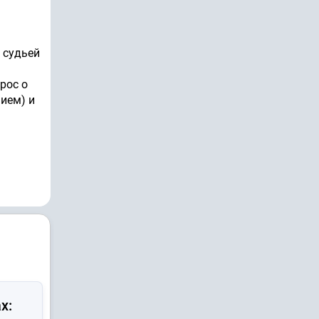
 судьей
рос о
ием) и
х: