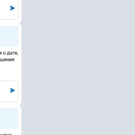
 о дате,
ешения