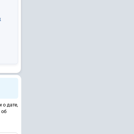
х
 о дате,
 об