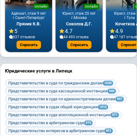
онлайн
онлайн
Адвокат, стаж 9 лет
Юрист, стаж 20 лет
Юрист, стаж 
г.Санкт-Петербург
г.Москва
г.Тула
Пряник К.В.
Соколов Д.Г.
Кочетков 
5
4.7
4.9
837 отзывов
44 493 отзывa
47 187 отзы
Спросить
Спросить
Спросит
Юридические услуги в Липецк
Представительство в суде по гражданским делам
1030
Представительство в суде кассационной инстанции
940
Представительство в суде по административным делам
907
Представительство в судах общей юрисдикции
1012
Представительство в суде апелляционной инстанции
971
Представительство в арбитражном суде
975
Представительство интересов в арбитражном суде
901