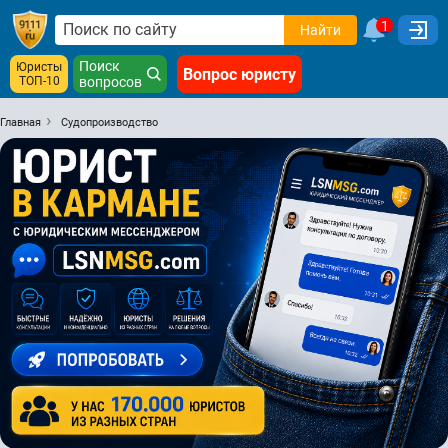
1
Найти
Поиск
Юристы
Вопрос юристу
ТОП-10
вопросов
Главная
Судопроизводство