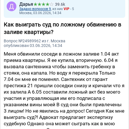
Дарья
39.6k
Задано вопросов 9
, из них
VIP
- 5
Москва, 03.06.2026, 14:34
Как выиграть суд по ложному обвинению в
заливе квартиры?
Вопрос №24989962 из г. Москва
опубликован 03.06.2026, 14:34
Меня обвинили соседи в ложном заливе 1.04 акт
приема квартиры. Я ее купила, вторичную. 6.04 я
вызвала сантехника чтобы заменить гребенку в
стояке, она капала. Но воду я перекрыла Только
7.04 он мне ее поменял. Сантехник от гарант
престижа 21 пришли соседки снизу и кричали что я
их залила А 6.05 составили ложный акт без моего
участия и управляющая им его подписала с
указанием вины моей В суд они были привлечены
3 лицом! Но не явились на допрос! Сегодня Как мне
выиграть суд?! Адвокат предлагает экспертизу
судебную Однако она может сыграть как в мою