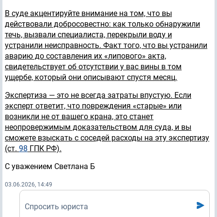
В суде акцентируйте внимание на том, что вы
действовали добросовестно: как только обнаружили
течь, вызвали специалиста, перекрыли воду и
устранили неисправность. Факт того, что вы устранили
аварию до составления их «липового» акта,
свидетельствует об отсутствии у вас вины в том
ущербе, который они описывают спустя месяц.
Экспертиза — это не всегда затраты впустую. Если
эксперт ответит, что повреждения «старые» или
возникли не от вашего крана, это станет
неопровержимым доказательством для суда, и вы
сможете взыскать с соседей расходы на эту экспертизу
(ст.
98
ГПК РФ).
С уважением Светлана Б
03.06.2026, 14:49
Спросить юриста