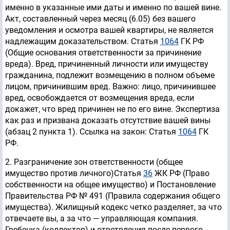
именно в указанные ими даты и именно по вашей вине.
Акт, составленный через месяц (6.05) без вашего
уведомления и осмотра вашей квартиры, не является
надлежащим доказательством. Статья
1064
ГК РФ
(Общие основания ответственности за причинение
вреда). Вред, причиненный личности или имуществу
гражданина, подлежит возмещению в полном объеме
лицом, причинившим вред. Важно: лицо, причинившее
вред, освобождается от возмещения вреда, если
докажет, что вред причинен не по его вине. Экспертиза
как раз и призвана доказать отсутствие вашей вины
(абзац 2 пункта 1). Ссылка на закон: Статья
1064
ГК
РФ.
2. Разграничение зон ответственности (общее
имущество против личного)Статья
36
ЖК РФ (Право
собственности на общее имущество) и Постановление
Правительства РФ № 491 (Правила содержания общего
имущества). Жилищный кодекс четко разделяет, за что
отвечаете вы, а за что — управляющая компания.
Гребенка (коллектор) и ответвления после первого