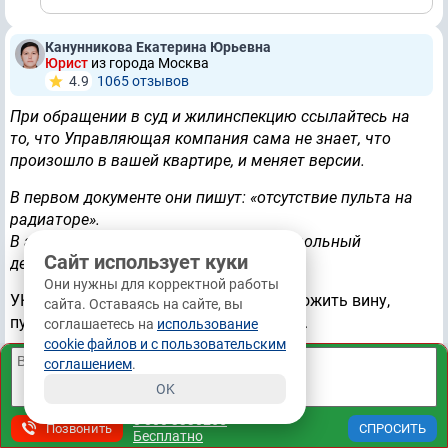
Канунникова Екатерина Юрьевна
Юрист
из города Москва
4.9
1065 отзывов
При обращении в суд и жилинспекцию ссылайтесь на
то, что Управляющая компания сама не знает, что
произошло в вашей квартире, и меняет версии.
В первом документе они пишут: «отсутствие пульта на
радиаторе».
В акте от 16.02.2024 они пишут: «самовольный
Сайт использует куки
демонтаж радиаторов».
Они нужны для корректной работы
УК безосновательно ищет повод переложить вину,
сайта. Оставаясь на сайте, вы
путаясь в технических формулировках.
соглашаетесь на
использование
cookie файлов и с пользовательским
По Постановлению Правительства РФ № 354 акт о
соглашением
.
заливе должен составляться в течение 12 часов
OK
(максимум 3 дней) с момента обращения.
8 800 3330265
Позвонить
Бесплатно
Акты составлены задним числом с грубым