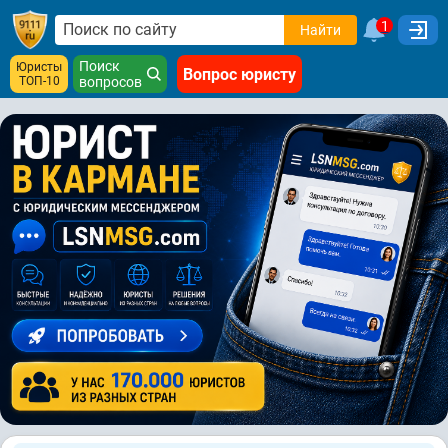
1
Найти
Поиск
Юристы
Вопрос юристу
ТОП-10
вопросов