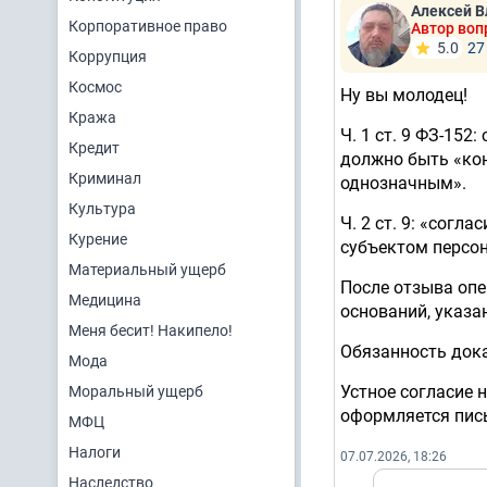
Алексей В
Корпоративное право
Автор воп
5.0
27
Коррупция
Космос
Ну вы молодец!
Кража
Ч. 1 ст. 9 ФЗ-152
Кредит
должно быть «ко
Криминал
однозначным».
Культура
Ч. 2 ст. 9: «сог
Курение
субъектом персо
Материальный ущерб
После отзыва опе
Медицина
оснований, указанны
Меня бесит! Накипело!
Обязанность доказ
Мода
Устное согласие н
Моральный ущерб
оформляется пис
МФЦ
Налоги
07.07.2026, 18:26
Наследство