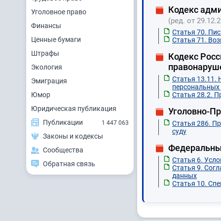
Кодекс адми
Уголовное право
(ред. от 29.12.
Финансы
Статья 70. Пи
Ценные бумаги
Статья 71. Во
Штрафы
Кодекс Росс
правонаруш
Экология
Статья 13.11.
Эмиграция
персональных
Юмор
Статья 28.2. 
Юридическая публикация
Уголовно-П
Публикации
1 447 063
Статья 286. П
суду
Законы и кодексы
Федеральный
Сообщества
Статья 6. Усл
Обратная связь
Статья 9. Сог
данных
Статья 10. Сп