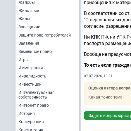
приобщения к матери
Жалобы
Животные
В соответствии со ст.
Жильё
"О персональных дан
согласие, разрешени
Завещание
Защита прав потребителей
Ни КПК ПФ, ни УПК Р
паспорта размещение
Заявления
Земельное право
Вообще не предусмот
Игры
То есть если гражда
Иммиграция
Инвалидность
07.07.2026, 18:21
Инвестиции
Оценка автора вопро
Интеллектуальная
собственность
Какая тонка тема!
Интернет право
История
Задать вопрос юрист
Конкуренция
Конституция