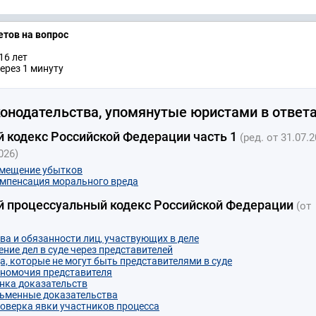
етов на вопрос
16 лет
ерез 1 минуту
онодательства, упомянутые юристами в ответа
 кодекс Российской Федерации часть 1
(ред. от 31.07.2
026)
змещение убытков
омпенсация морального вреда
й процессуальный кодекс Российской Федерации
(от
ва и обязанности лиц, участвующих в деле
ение дел в суде через представителей
а, которые не могут быть представителями в суде
лномочия представителя
енка доказательств
сьменные доказательства
роверка явки участников процесса