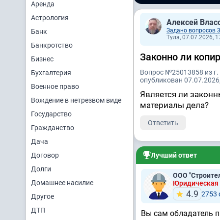
Аренда
Астрология
Алексей Влас
Задано вопросов 
Банк
Тула, 07.07.2026, 1
Банкротство
Законно ли копи
Бизнес
Вопрос №25013858 из г.
Бухгалтерия
опубликован 07.07.2026,
Военное право
Является ли закон
Вождение в нетрезвом виде
материалы дела?
Государство
Ответить
Гражданство
Дача
Договор
Лучший ответ
Долги
ООО "Строите
Домашнее насилие
Юридическая
4.9
2753
Другое
ДТП
Вы сам обладатель п