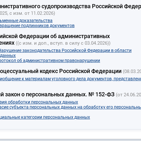
нистративного судопроизводства Российской Феде
2025, с изм. от 11.02.2026)
сьменные доказательства
звращение подлинников документов
ийской Федерации об административных
ениях
((с изм. и доп., вступ. в силу с 03.04.2026))
 Нарушение законодательства Российской Федерации в области
 данных
Протокол об административном правонарушении
роцессуальный кодекс Российской Федерации
(08.03.2
риобщение к материалам уголовного дела документов, представле
 закон о персональных данных. № 152-ФЗ
(от 24.06.2
овия обработки персональных данных
ласие субъекта персональных данных на обработку его персональн
ециальные категории персональных данных