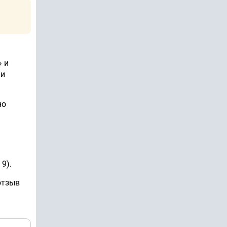
» и
 и
но
9).
отзыв