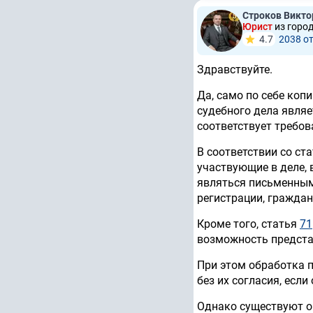
Строков Викто
Юрист
из горо
4.7
2038 о
Здравствуйте.
Да, само по себе коп
судебного дела являе
соответствует требо
В соответствии со ст
участвующие в деле, 
являться письменным
регистрации, граждан
Кроме того, статья
71
возможность предста
При этом обработка 
без их согласия, есл
Однако существуют о