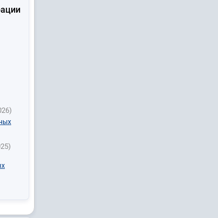
рации
026)
нных
025)
ых