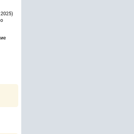
.2025)
ло
ние