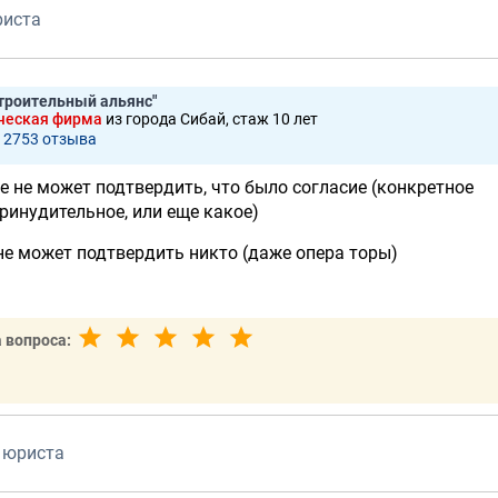
риста
троительный альянс"
ческая фирма
из города Сибай, стаж 10 лет
2753 отзывa
е не может подтвердить, что было согласие (конкретное
ринудительное, или еще какое)
не может подтвердить никто (даже опера торы)
 вопроса:
 юриста