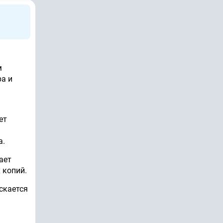
м
ра и
ет
а.
ает
 копий.
скается