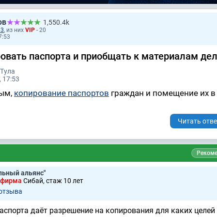
ов
1,550.4k
33
, из них
VIP
- 20
7:53
ровать паспорта и приобщать к материалам де
 Тула
 17:53
ным,
копирование паспортов
граждан и помещение их в
Читать отве
Рекоме
льный альянс"
 фирма
Сибай, стаж 10 лет
 отзывa
аспорта даёт разрешение на копирования для каких целей