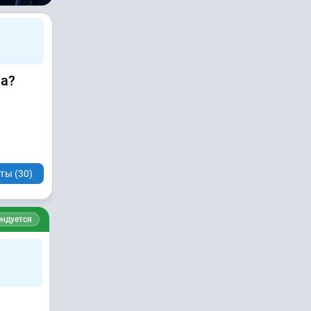
ла?
ты (30)
ндуется