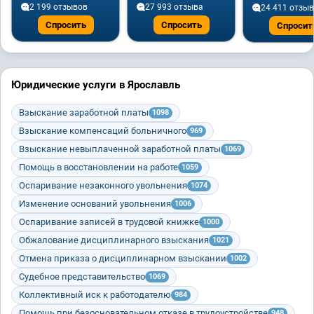
2 199 отзывов
27 993 отзывa
24 411 отзы
Спросить
Спросить
Спросит
Юридические услуги в Ярославль
Взыскание заработной платы
1098
Взыскание компенсаций больничного
969
Взыскание невыплаченной заработной платы
1069
Помощь в восстановлении на работе
1059
Оспаривание незаконного увольнения
1074
Изменение оснований увольнения
1006
Оспаривание записей в трудовой книжке
1000
Обжалование дисциплинарного взыскания
1021
Отмена приказа о дисциплинарном взыскании
1002
Судебное представительство
1069
Коллективный иск к работодателю
984
Помощь при безосновательном отказе в трудоустройстве
948