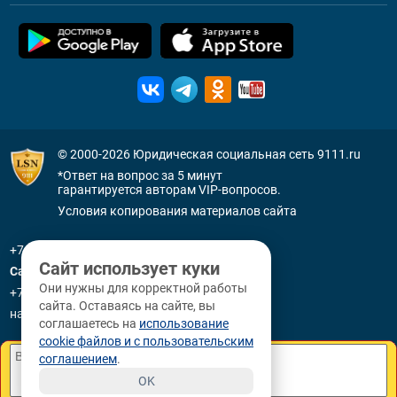
© 2000-2026
Юридическая социальная сеть 9111.ru
*Ответ на вопрос за 5 минут
гарантируется авторам VIP-вопросов.
Условия копирования материалов сайта
+7 (800) 505-91-11
Сайт использует куки
Санкт-Петербург
Они нужны для корректной работы
+7 (812) 336-92-64
сайта. Оставаясь на сайте, вы
наб. р. Фонтанки, д. 59
соглашаетесь на
использование
cookie файлов и с пользовательским
соглашением
.
OK