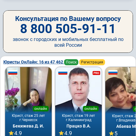
Консультация по Вашему вопросу
8 800 505-91-11
звонок с городских и мобильных бесплатный по
всей России
Юристы ОнЛайн: 16 из 47 462
Поиск
Регистрация
PRO
онлайн
онлайн
Юрист, стаж 25 лет
Юрист, стаж 19 лет
Юрист, стаж 2
г.Черкесск
г.Калининград
г.Владикав
Бекижева Д. И.
Працко В.А.
Абаева М
4.9
4.9
5