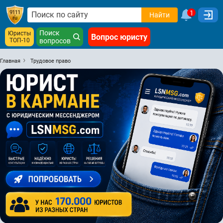
1
Найти
Поиск
Юристы
Вопрос юристу
ТОП-10
вопросов
Главная
Трудовое право