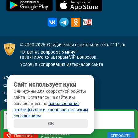
© 2000-2026
Юридическая социальная сеть 9111.ru
*Ответ на вопрос за 5 минут
гарантируется авторам VIP-вопросов.
Условия копирования материалов сайта
+7 (800) 505-91-11
Сайт использует куки
Санкт-Петербург
Они нужны для корректной работы
+7 (812) 336-92-64
сайта. Оставаясь на сайте, вы
наб. р. Фонтанки, д. 59
соглашаетесь на
использование
cookie файлов и с пользовательским
соглашением
.
OK
8 800 3330265
Позвонить