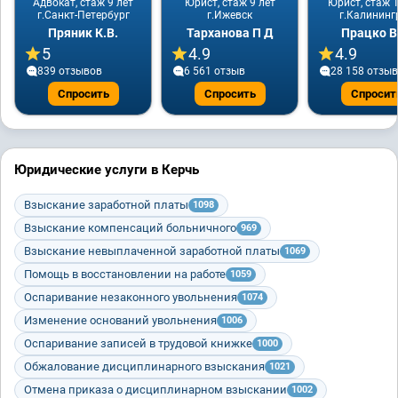
Адвокат, стаж 9 лет
Юрист, стаж 9 лет
Юрист, стаж 1
г.Санкт-Петербург
г.Ижевск
г.Калининг
Пряник К.В.
Тарханова П Д
Працко В
5
4.9
4.9
839 отзывов
6 561 отзыв
28 158 отзы
Спросить
Спросить
Спросит
Юридические услуги в Керчь
Взыскание заработной платы
1098
Взыскание компенсаций больничного
969
Взыскание невыплаченной заработной платы
1069
Помощь в восстановлении на работе
1059
Оспаривание незаконного увольнения
1074
Изменение оснований увольнения
1006
Оспаривание записей в трудовой книжке
1000
Обжалование дисциплинарного взыскания
1021
Отмена приказа о дисциплинарном взыскании
1002