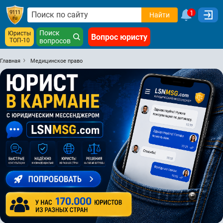
1
Найти
Поиск
Юристы
Вопрос юристу
ТОП-10
вопросов
Главная
Медицинское право