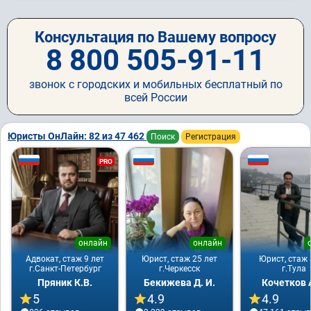
Консультация по Вашему вопросу
8 800 505-91-11
звонок с городских и мобильных бесплатный по
всей России
Юристы ОнЛайн: 82 из 47 462
Поиск
Регистрация
PRO
онлайн
онлайн
Адвокат, стаж 9 лет
Юрист, стаж 25 лет
Юрист, стаж 
г.Санкт-Петербург
г.Черкесск
г.Тула
Пряник К.В.
Бекижева Д. И.
Кочетков 
5
4.9
4.9