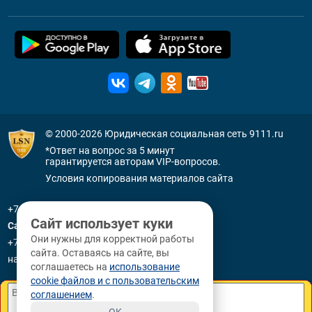
© 2000-2026
Юридическая социальная сеть 9111.ru
*Ответ на вопрос за 5 минут
гарантируется авторам VIP-вопросов.
Условия копирования материалов сайта
+7 (800) 505-91-11
Сайт использует куки
Санкт-Петербург
Они нужны для корректной работы
+7 (812) 336-92-64
сайта. Оставаясь на сайте, вы
наб. р. Фонтанки, д. 59
соглашаетесь на
использование
cookie файлов и с пользовательским
соглашением
.