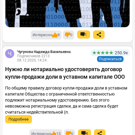
1
Интересно
8
0
Чугунова Надежда Васильевна
250.9к
Подписчиков 2213
Подписаться
08.12.2020, 14:24
Нужно ли нотариально удостоверять договор
купли-продажи доли в уставном капитале ООО
По общему правилу договор купли-продажи доли в уставном
капитале Общества с ограниченной ответственностью
подлежит нотариальному удостоверению. Без этого
невозможна регистрация сделки, да и сама сделка будет
считаться недействительной (п.
Подробнее
4
Интересно
15
0