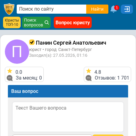
1
Найти
Поиск
Юристы
Вопрос юристу
ТОП-10
вопросов
Панин Сергей Анатольевич
юрист • город
Санкт-Петербург
Заходил(а): 27.05.2026, 01:16
0.0
4.8
За месяц: 0
Отзывов: 1 701
Ваш вопрос