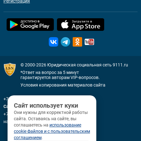
Регистрация
© 2000-2026
Юридическая социальная сеть 9111.ru
*Ответ на вопрос за 5 минут
гарантируется авторам VIP-вопросов.
Условия копирования материалов сайта
+7 (800) 505-91-11
Сайт использует куки
Санкт-Петербург
Они нужны для корректной работы
+7 (812) 336-92-64
сайта. Оставаясь на сайте, вы
наб. р. Фонтанки, д. 59
соглашаетесь на
использование
cookie файлов и с пользовательским
соглашением
.