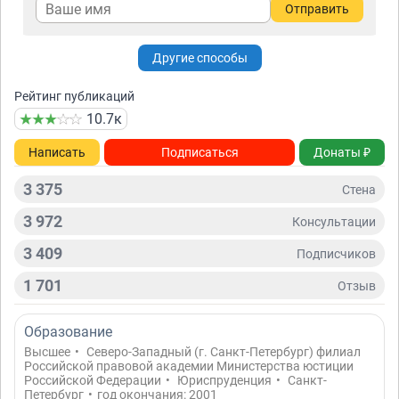
Отправить
Другие способы
Рейтинг публикаций
10.7к
Написать
Подписаться
Донаты ₽
3 375
Стена
3 972
Консультации
3 409
Подписчиков
1 701
Отзыв
Образование
Высшее
•
Северо-Западный (г. Санкт-Петербург) филиал
Российской правовой академии Министерства юстиции
Российской Федерации
•
Юриспруденция
•
Санкт-
Петербург
•
год окончания: 2001