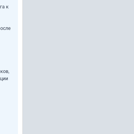
га к
после
ков,
ации