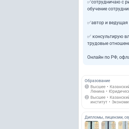
✅сотрудничаю с ри
обучение сотрудни
✅автор и ведущая 
✅ консультирую вл
трудовые отношен
Онлайн по РФ, офл
Образование
Высшее
•
Казанский
1
Ленина
•
Юридичес
Высшее
•
Казански
2
институт
•
Экономи
Дипломы, лицензии, с