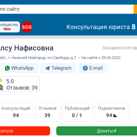
ообщества
8
Консультация юриста
SOS
New
Алсу Нафисовна
Заходил(а):сегод
бл., г. Нижний Новгород, пл.Свободы д.7
•
На сайте с 20.06.2022
WhatsApp
Telegram
E-mail
5.0
Отзывов: 39
Консультаций
Отзывов
Публикаций
Подписчиков
94
39
0 / 1
94
саться
Донаты ₽