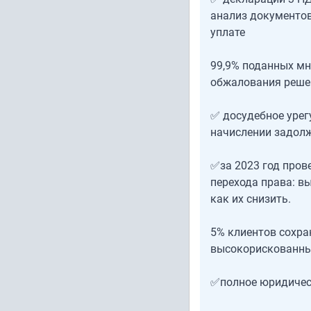
анализ документов
уплате
99,9% поданных мн
обжалования реше
✅ досудебное урег
начислении задолж
✅за 2023 год пров
перехода права: в
как их снизить.
5% клиентов сохран
высокорискованны
✅полное юридическ