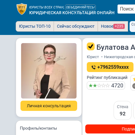
ЮРИСТЫ ВСЕХ СТРАН,
ОБЪЕДИНЯЙТЕСЬ!
ЮРИДИЧЕСКАЯ КОНСУЛЬТАЦИЯ ОНЛАЙН
С
Юристы ТОП-10
Сейчас обсуждают
Новое
+235
Булатова 
Юрист
•
Нижегородская о
+7962559xxxx
Рейтинг публикаций
4720
Личная консультация
Стена
92
Профиль/контакты
Подпи