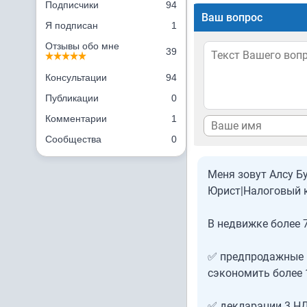
Подписчики
94
Ваш вопрос
Я подписан
1
Отзывы обо мне
39
Консультации
94
Публикации
0
Комментарии
1
Сообщества
0
Меня зовут Алсу Б
Юрист|Налоговый к
В недвижке более 7
✅ предпродажные 
сэкономить более 
✅ декларации 3 НД