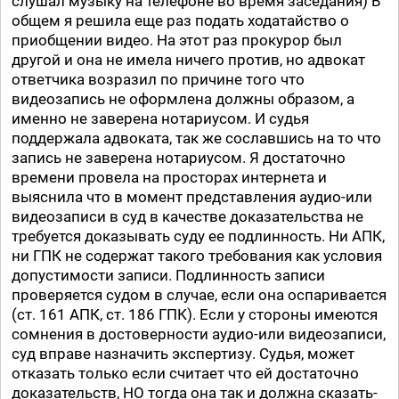
слушал музыку на телефоне во время заседания) В
общем я решила еще раз подать ходатайство о
приобщении видео. На этот раз прокурор был
другой и она не имела ничего против, но адвокат
ответчика возразил по причине того что
видеозапись не оформлена должны образом, а
именно не заверена нотариусом. И судья
поддержала адвоката, так же сославшись на то что
запись не заверена нотариусом. Я достаточно
времени провела на просторах интернета и
выяснила что в момент представления аудио-или
видеозаписи в суд в качестве доказательства не
требуется доказывать суду ее подлинность. Ни АПК,
ни ГПК не содержат такого требования как условия
допустимости записи. Подлинность записи
проверяется судом в случае, если она оспаривается
(ст. 161 АПК, ст. 186 ГПК). Если у стороны имеются
сомнения в достоверности аудио-или видеозаписи,
суд вправе назначить экспертизу. Судья, может
отказать только если считает что ей достаточно
доказательств, НО тогда она так и должна сказать-