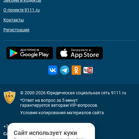
Законы и кодексы
О проекте 9111.ru
Контакты
Регистрация
© 2000-2026
Юридическая социальная сеть 9111.ru
*Ответ на вопрос за 5 минут
гарантируется авторам VIP-вопросов.
Условия копирования материалов сайта
+7 (800) 505-91-11
Сайт использует куки
Санкт-Петербург