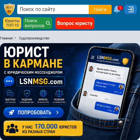
1
Найти
Поиск
Юристы
Вопрос юристу
ТОП-10
вопросов
Главная
Судопроизводство