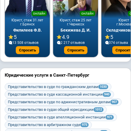
онлайн
онлайн
Юрист, стаж 31 лет
Юрист, стаж 25 лет
Юрист
г.Брянск
г.Черкесск
г.Москв
Филилеев Ф.В.
Бекижева Д. И.
Складчикова
5
4.9
5
13 508 отзывов
2 217 отзывов
374 отзывa
Спросить
Спросить
Спросит
Юридические услуги в Санкт-Петербург
Представительство в суде по гражданским делам
1030
Представительство в суде кассационной инстанции
940
Представительство в суде по административным делам
907
Представительство в судах общей юрисдикции
1012
Представительство в суде апелляционной инстанции
971
Представительство в арбитражном суде
975