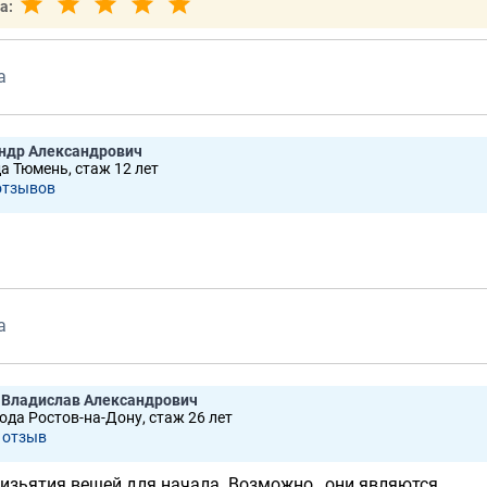
а:
а
ндр Александрович
да Тюмень, стаж 12 лет
отзывов
а
 Владислав Александрович
рода Ростов-на-Дону, стаж 26 лет
 отзыв
изьятия вещей для начала. Возможно , они являются