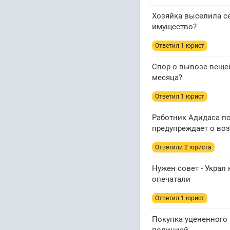
Хозяйка выселила се
имущество?
Ответил 1 юрист
Спор о вывозе вещей
месяца?
Ответил 1 юрист
Работник Адидаса по
предупреждает о во
Ответили 2 юристa
Нужен совет - Украл 
опечатали
Ответил 1 юрист
Покупка уцененного 