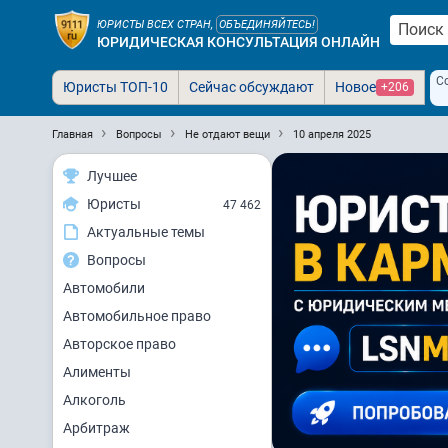
ЮРИСТЫ ВСЕХ СТРАН,
ОБЪЕДИНЯЙТЕСЬ!
ЮРИДИЧЕСКАЯ КОНСУЛЬТАЦИЯ ОНЛАЙН
С
Юристы ТОП-10
Сейчас обсуждают
Новое
+206
Главная
Вопросы
Не отдают вещи
10 апреля 2025
Лучшее
Юристы
47 462
Актуальные темы
Вопросы
Автомобили
Автомобильное право
Авторское право
Алименты
Алкоголь
Арбитраж