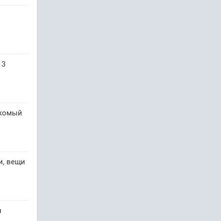
 3
акомый
и, вещи
и