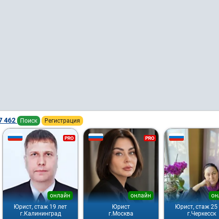
7 462
Поиск
Регистрация
PRO
PRO
онлайн
онлайн
он
Юрист, стаж 19 лет
Юрист
Юрист, стаж 25
г.Калининград
г.Москва
г.Черкесск