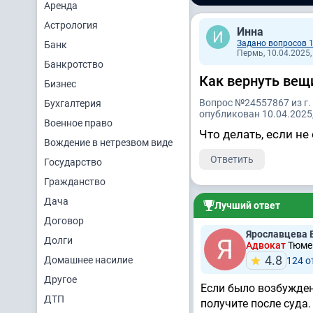
Аренда
Астрология
Инна
Задано вопросов 
Банк
Пермь, 10.04.2025,
Банкротство
Как вернуть вещ
Бизнес
Вопрос №24557867 из г.
Бухгалтерия
опубликован 10.04.2025,
Военное право
Что делать, если не
Вождение в нетрезвом виде
Ответить
Государство
Гражданство
Дача
Лучший ответ
Договор
Ярославцева 
Долги
Адвокат
Тюмен
4.8
Домашнее насилие
124 о
Другое
Если было возбужден
ДТП
получите после суда.