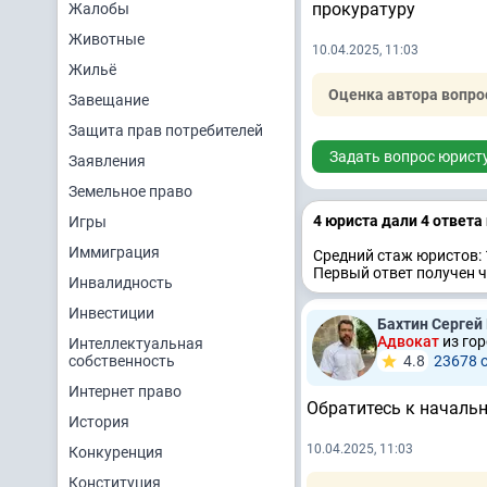
прокуратуру
Жалобы
Животные
10.04.2025, 11:03
Жильё
Оценка автора вопро
Завещание
Защита прав потребителей
Задать вопрос юрист
Заявления
Земельное право
4 юристa дали 4 ответa
Игры
Иммиграция
Средний стаж юристов: 
Первый ответ получен ч
Инвалидность
Инвестиции
Бахтин Сергей
Адвокат
из гор
Интеллектуальная
собственность
4.8
23678 
Интернет право
Обратитесь к началь
История
10.04.2025, 11:03
Конкуренция
Конституция