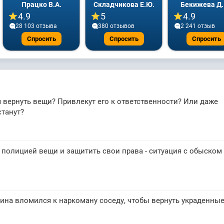
Працко В.А.
Складчикова Е.Ю.
Бекижева Д.
4.9
5
4.9
28 103 отзывa
380 отзывов
2 241 отзыв
Спросить
Спросить
Спросить
вернуть вещи? Привлекут его к ответственности? Или даже
станут?
 полицией вещи и защитить свои права - ситуация с обыском 
чина вломился к наркоману соседу, чтобы вернуть украденны