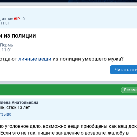
1
, из них
VIP
- 0
 11:01
и из полиции
 Пермь
 11:01
 отдают
личные вещи
из полиции умершего мужа?
Читать отв
Рекоме
Елена Анатольевна
ь, стаж 13 лет
тзывa
о уголовное дело, возможно вещи приобщены как вещ док
 Если это не так, пишите заявление о возврате, жалобу в