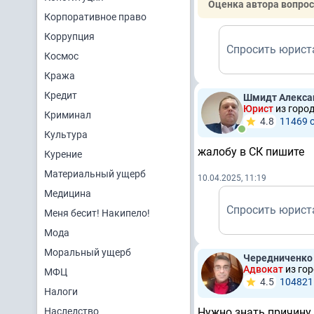
Оценка автора вопрос
Корпоративное право
Коррупция
Спросить юрист
Космос
Кража
Кредит
Шмидт Алекса
Юрист
из горо
Криминал
4.8
11469 
Культура
жалобу в СК пишите
Курение
Материальный ущерб
10.04.2025, 11:19
Медицина
Спросить юрист
Меня бесит! Накипело!
Мода
Моральный ущерб
Чередниченко
Адвокат
из го
МФЦ
4.5
104821
Налоги
Наследство
Нужно знать причину 