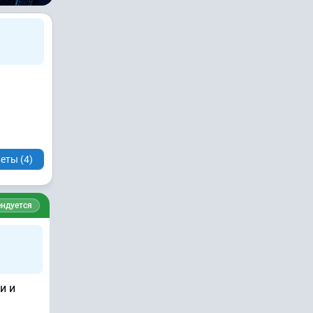
еты (4)
ндуется
и и