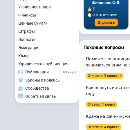
Филилеев Ф.В.
Уголовное право
5
Финансы
13 510 отзывов
Спросить
Ценные бумаги
Штрафы
Экология
Похожие вопросы
Эмиграция
Юмор
Поможет ли полиция 
Юридическая публикация
заниматься этим не 
Публикации
1 446 728
Ответили 5 юристов
Законы и кодексы
Как вернуть изъятые
Сообщества
году
Обратная связь
Ответил 1 юрист
Кража на даче - муж
Ответили 4 юристa