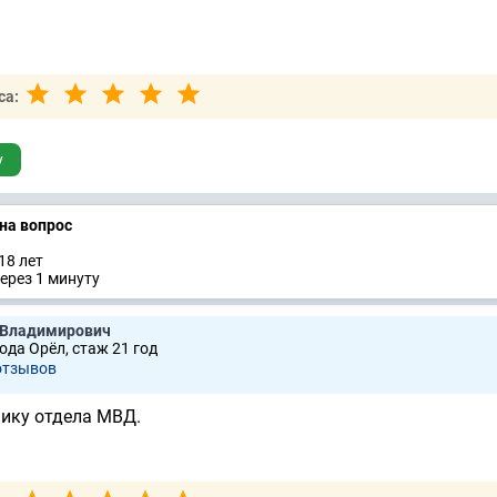
са:
у
 на вопрос
18 лет
ерез 1 минуту
 Владимирович
ода Орёл, стаж 21 год
отзывов
нику отдела МВД.