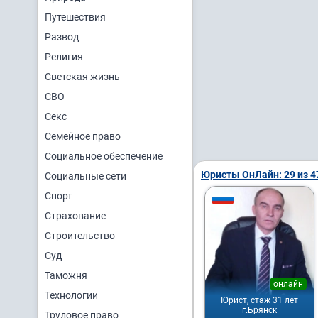
Путешествия
Развод
Религия
Светская жизнь
СВО
Секс
Семейное право
Социальное обеспечение
Юристы ОнЛайн: 29 из 4
Социальные сети
Спорт
Страхование
Строительство
Суд
Таможня
онлайн
Технологии
Юрист, стаж 31 лет
г.Брянск
Трудовое право