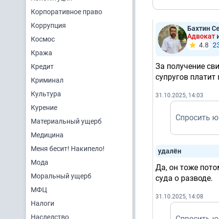
Корпоративное право
Коррупция
Бахтин С
Адвокат
Космос
4.8
2
Кража
За получение св
Кредит
супругов платит 
Криминал
Культура
31.10.2025, 14:03
Курение
Спросить ю
Материальный ущерб
Медицина
Меня бесит! Накипело!
удалён
Мода
Да, он тоже пото
Моральный ущерб
суда о разводе.
МФЦ
31.10.2025, 14:08
Налоги
Наследство
Спросить ю