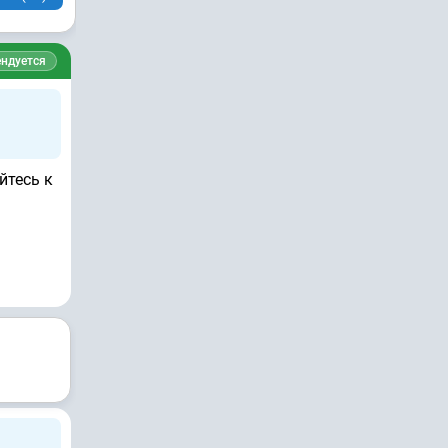
ндуется
йтесь к