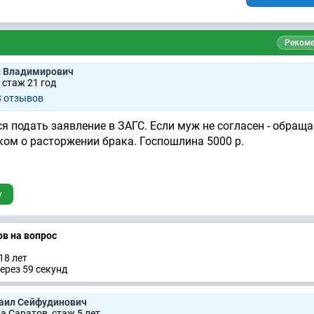
Рекоме
й Владимирович
 стаж 21 год
8 отзывов
я подать заявление в ЗАГС. Если муж не согласен - обраща
ком о расторжении брака. Госпошлина 5000 р.
у
ов на вопрос
18 лет
ерез 59 секунд
аил Сейфудинович
а Саратов, стаж 5 лет