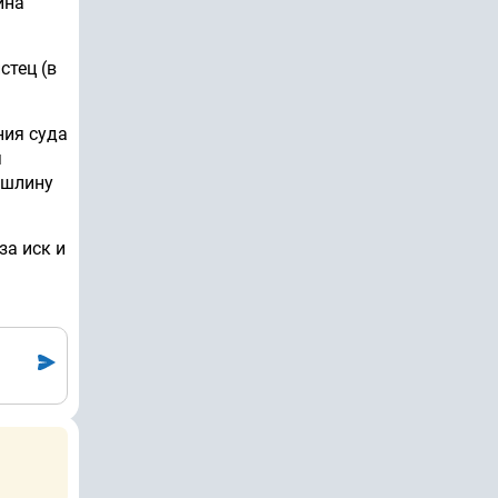
ина
стец (в
ния суда
я
ошлину
за иск и