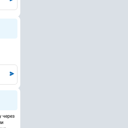
у через
ии