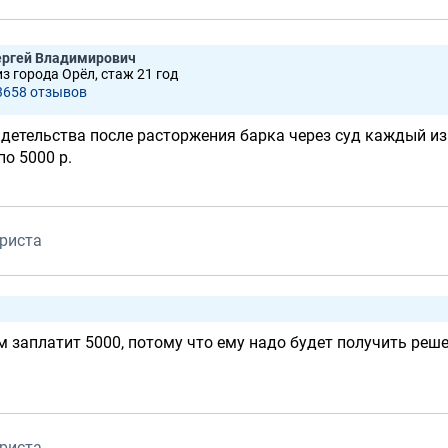
ергей Владимирович
из города Орёл, стаж 21 год
3658 отзывов
идетельства после расторжения барка через суд каждый из
по 5000 р.
риста
м заплатит 5000, потому что ему надо будет получить реш
риста