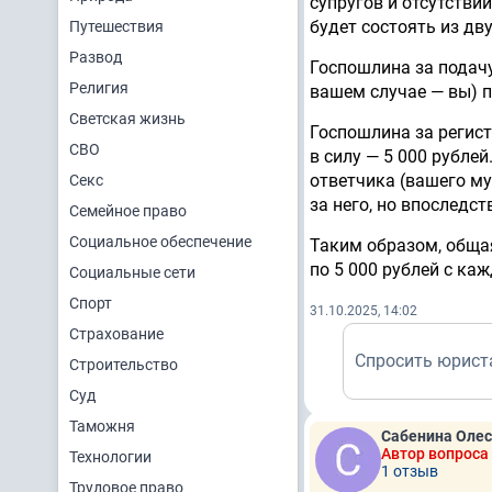
супругов и отсутстви
будет состоять из дву
Путешествия
Развод
Госпошлина за подачу
Религия
вашем случае — вы) п
Светская жизнь
Госпошлина за регис
СВО
в силу — 5 000 рубле
ответчика (вашего му
Секс
за него, но впоследст
Семейное право
Социальное обеспечение
Таким образом, общая
по 5 000 рублей с ка
Социальные сети
Спорт
31.10.2025, 14:02
Страхование
Спросить юрист
Строительство
Суд
Таможня
Сабенина Олес
Автор вопроса
Технологии
1 отзыв
Трудовое право