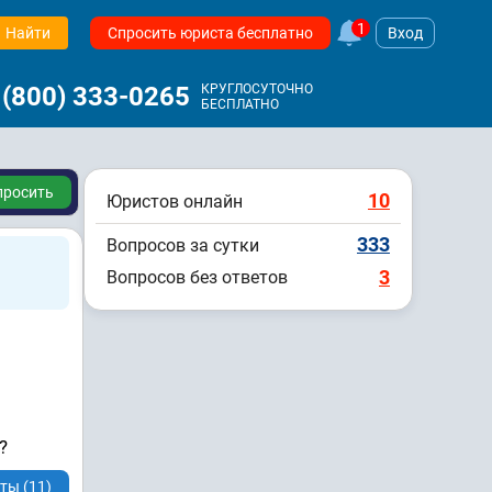
1
Найти
Спросить юриста бесплатно
Вход
 (800) 333-0265
КРУГЛОСУТОЧНО
БЕСПЛАТНО
просить
10
Юристов онлайн
333
Вопросов за сутки
3
Вопросов без ответов
?
ты (11)