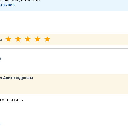
отзывов
а:
а
я Александровна
то платить.
а