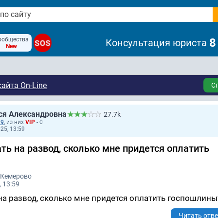
ообщества
8
Консультация юриста
SOS
New
айта On-Line
С
ся Александровна
27.7k
39
, из них
VIP
- 0
25, 13:59
ть на развод, сколько мне придется оплатить
 Кемерово
 13:59
 на развод, сколько мне придется оплатить госпошлины
Читать отве