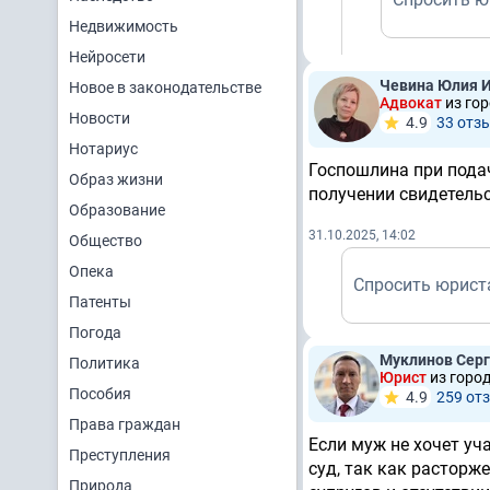
Недвижимость
Нейросети
Чевина Юлия 
Новое в законодательстве
Адвокат
из го
Новости
4.9
33 отз
Нотариус
Госпошлина при подач
Образ жизни
получении свидетель
Образование
31.10.2025, 14:02
Общество
Опека
Спросить юрист
Патенты
Погода
Муклинов Серг
Политика
Юрист
из город
Пособия
4.9
259 от
Права граждан
Если муж не хочет уч
Преступления
суд, так как расторж
Природа