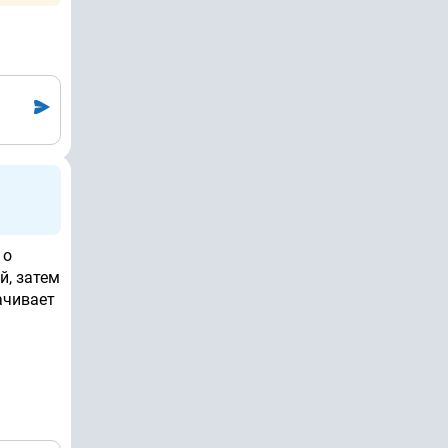
 о
й, затем
ачивает