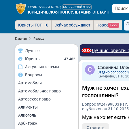
ЮРИСТЫ ВСЕХ СТРАН,
ОБЪЕДИНЯЙТЕСЬ!
ЮРИДИЧЕСКАЯ КОНСУЛЬТАЦИЯ ОНЛАЙН
С
Юристы ТОП-10
Сейчас обсуждают
Новое
+227
Главная
Развод
SOS
Лучшие юристы с
Лучшее
Юристы
47 462
Актуальные темы
Сабенина Оле
Задано вопросов 
Вопросы
Кемерово, 31.10.20
Автомобили
Муж не хочет еха
Автомобильное право
госпошлины?
Авторское право
Вопрос №24799803 из г.
Алименты
опубликован 31.10.2025,
Алкоголь
Муж не хочет ехать
Арбитраж
Ответить