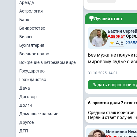
Аренда
Астрология
Лучший ответ
Банк
Банкротство
Бахтин Серге
Адвокат
Орёл,
Бизнес
4.8
2365
Бухгалтерия
Военное право
Без мужа не получитс
мировому судье с ис
Вождение в нетрезвом виде
Государство
31.10.2025, 14:01
Гражданство
Задать вопрос юрист
Дача
Договор
6 юристов дали 7 ответ
Долги
Средний стаж юристов: 
Домашнее насилие
Первый ответ получен ч
Другое
ДТП
Исмаилов Исм
Юрист
из город