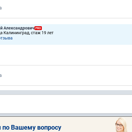
а
ий Александрович
PRO
да Калининград, стаж 19 лет
отзывa
а
 по Вашему вопросу